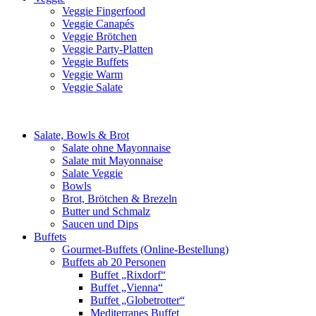
Veggie Fingerfood
Veggie Canapés
Veggie Brötchen
Veggie Party-Platten
Veggie Buffets
Veggie Warm
Veggie Salate
Salate, Bowls & Brot
Salate ohne Mayonnaise
Salate mit Mayonnaise
Salate Veggie
Bowls
Brot, Brötchen & Brezeln
Butter und Schmalz
Saucen und Dips
Buffets
Gourmet-Buffets (Online-Bestellung)
Buffets ab 20 Personen
Buffet „Rixdorf“
Buffet „Vienna“
Buffet „Globetrotter“
Mediterranes Buffet