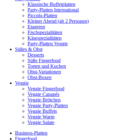
Klassische Buffetplatten
Party-Platten International
Piccolo-Platten
Kleiner Abend (ab 2 Personen)
Etageren
Fischspezialitäten
Käsespezialitäten
Party-Platten Veggie
Süßes & Obst
Desserts
Süße Fingerfood
Torten und Kuchen
Obst-Variationen
Obst-Boxen
Veggie
Veggie Fingerfood
Veggie Canapés
Veggie Brötchen
Veggie Party-Platten
Veggie Buffets
Veggie Warm
Veggie Salate
Business-Platten
Fingerfood