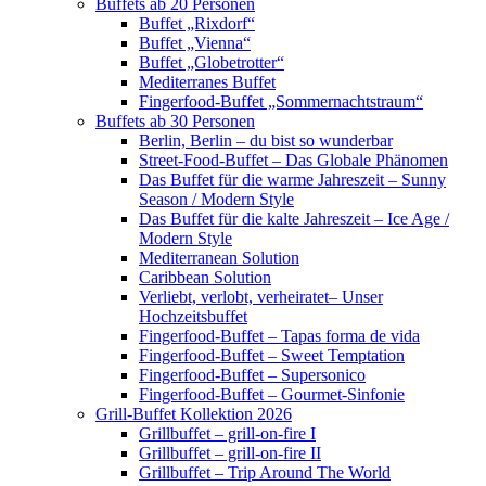
Buffets ab 20 Personen
Buffet „Rixdorf“
Buffet „Vienna“
Buffet „Globetrotter“
Mediterranes Buffet
Fingerfood-Buffet „Sommernachtstraum“
Buffets ab 30 Personen
Berlin, Berlin – du bist so wunderbar
Street-Food-Buffet – Das Globale Phänomen
Das Buffet für die warme Jahreszeit – Sunny
Season / Modern Style
Das Buffet für die kalte Jahreszeit – Ice Age /
Modern Style
Mediterranean Solution
Caribbean Solution
Verliebt, verlobt, verheiratet– Unser
Hochzeitsbuffet
Fingerfood-Buffet – Tapas forma de vida
Fingerfood-Buffet – Sweet Temptation
Fingerfood-Buffet – Supersonico
Fingerfood-Buffet – Gourmet-Sinfonie
Grill-Buffet Kollektion 2026
Grillbuffet – grill-on-fire I
Grillbuffet – grill-on-fire II
Grillbuffet – Trip Around The World