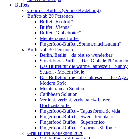
Buffets
Gourmet-Buffets (Online-Bestellung)
Buffets ab 20 Personen
Buffet „Rixdorf“
Buffet „Vienna“
Buffet „Globetrotter“
Mediterranes Buffet
Fingerfood-Buffet „Sommernachtstraum“
Buffets ab 30 Personen
Berlin, Berlin – du bist so wunderbar
Street-Food-Buffet – Das Globale Phänomen
Das Buffet für die warme Jahreszeit – Sunny
Season / Modern Style
Das Buffet für die kalte Jahreszeit – Ice Age /
Modern Style
Mediterranean Solution
Caribbean Solution
Verliebt, verlobt, verheiratet– Unser
Hochzeitsbuffet
Fingerfood-Buffet – Tapas forma de vida
Fingerfood-Buffet – Sweet Temptation
Fingerfood-Buffet – Supersonico
Fingerfood-Buffet – Gourmet-Sinfonie
Grill-Buffet Kollektion 2026
Grillbuffet – grill-on-fire I