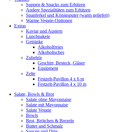
Suppen & Snacks zum Erhitzen
Andere Spezialitäten zum Erhitzen
Spanferkel und Königsputer (warm geliefert)
Warme Veggie-Optionen
Extras
Kaviar und Austern
Lunchpakete
Getränke
Alkoholfreies
Alkoholisches
Zubehör
Geschirr, Besteck, Gläser
Equipment
Zelte
Festzelt-Pavillon 4 x 6 m
Festzelt-Pavillon 4 x 10 m
Salate, Bowls & Brot
Salate ohne Mayonnaise
Salate mit Mayonnaise
Salate Veggie
Bowls
Brot, Brötchen & Brezeln
Butter und Schmalz
Saucen und Dips