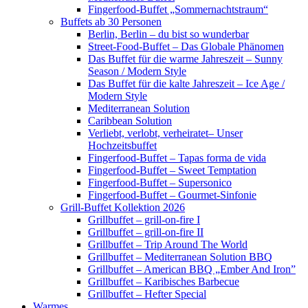
Fingerfood-Buffet „Sommernachtstraum“
Buffets ab 30 Personen
Berlin, Berlin – du bist so wunderbar
Street-Food-Buffet – Das Globale Phänomen
Das Buffet für die warme Jahreszeit – Sunny
Season / Modern Style
Das Buffet für die kalte Jahreszeit – Ice Age /
Modern Style
Mediterranean Solution
Caribbean Solution
Verliebt, verlobt, verheiratet– Unser
Hochzeitsbuffet
Fingerfood-Buffet – Tapas forma de vida
Fingerfood-Buffet – Sweet Temptation
Fingerfood-Buffet – Supersonico
Fingerfood-Buffet – Gourmet-Sinfonie
Grill-Buffet Kollektion 2026
Grillbuffet – grill-on-fire I
Grillbuffet – grill-on-fire II
Grillbuffet – Trip Around The World
Grillbuffet – Mediterranean Solution BBQ
Grillbuffet – American BBQ „Ember And Iron”
Grillbuffet – Karibisches Barbecue
Grillbuffet – Hefter Special
Warmes