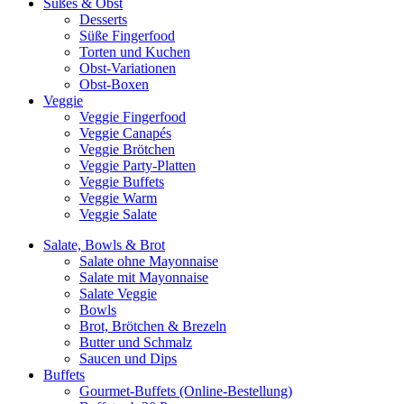
Süßes & Obst
Desserts
Süße Fingerfood
Torten und Kuchen
Obst-Variationen
Obst-Boxen
Veggie
Veggie Fingerfood
Veggie Canapés
Veggie Brötchen
Veggie Party-Platten
Veggie Buffets
Veggie Warm
Veggie Salate
Salate, Bowls & Brot
Salate ohne Mayonnaise
Salate mit Mayonnaise
Salate Veggie
Bowls
Brot, Brötchen & Brezeln
Butter und Schmalz
Saucen und Dips
Buffets
Gourmet-Buffets (Online-Bestellung)