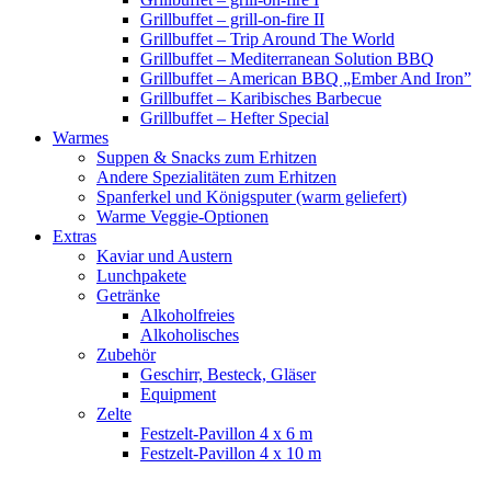
Grillbuffet – grill-on-fire II
Grillbuffet – Trip Around The World
Grillbuffet – Mediterranean Solution BBQ
Grillbuffet – American BBQ „Ember And Iron”
Grillbuffet – Karibisches Barbecue
Grillbuffet – Hefter Special
Warmes
Suppen & Snacks zum Erhitzen
Andere Spezialitäten zum Erhitzen
Spanferkel und Königsputer (warm geliefert)
Warme Veggie-Optionen
Extras
Kaviar und Austern
Lunchpakete
Getränke
Alkoholfreies
Alkoholisches
Zubehör
Geschirr, Besteck, Gläser
Equipment
Zelte
Festzelt-Pavillon 4 x 6 m
Festzelt-Pavillon 4 x 10 m