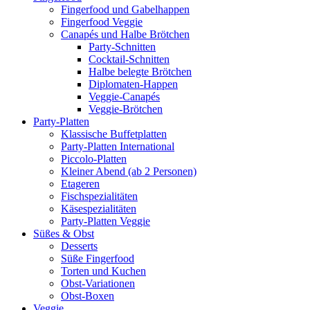
Fingerfood und Gabelhappen
Fingerfood Veggie
Canapés und Halbe Brötchen
Party-Schnitten
Cocktail-Schnitten
Halbe belegte Brötchen
Diplomaten-Happen
Veggie-Canapés
Veggie-Brötchen
Party-Platten
Klassische Buffetplatten
Party-Platten International
Piccolo-Platten
Kleiner Abend (ab 2 Personen)
Etageren
Fischspezialitäten
Käsespezialitäten
Party-Platten Veggie
Süßes & Obst
Desserts
Süße Fingerfood
Torten und Kuchen
Obst-Variationen
Obst-Boxen
Veggie