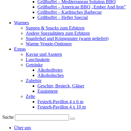
Grillbuffet – Mediterranean Solution BBQ
Grillbuffet – American BBQ „Ember And Iron”
Grillbuffet – Karibisches Barbecue
Grillbuffet – Hefter Special
Warmes
Suppen & Snacks zum Erhitzen
Andere Spezialitäten zum Erhitzen
Spanferkel und Königsputer (warm geliefert)
Warme Veggie-Optionen
Extras
Kaviar und Austern
Lunchpakete
Getränke
Alkoholfreies
Alkoholisches
Zubehör
Geschirr, Besteck, Gläser
Equipment
Zelte
Festzelt-Pavillon 4 x 6 m
Festzelt-Pavillon 4 x 10 m
Suche
Über uns