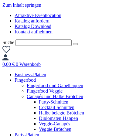
Zum Inhalt springen
Attraktive Eventlocation
Katalog anfordern
Katalog Download
Kontakt aufnehmen
Suche
0,00
€
0
Warenkorb
Business-Platten
Fingerfood
Fingerfood und Gabelhappen
Fingerfood Veggie
Canapés und Halbe Brötchen
Party-Schnitten
Cocktail-Schnitten
Halbe belegte Brötchen
Diplomaten-Happen
Veggie-Canapés
Veggie-Brötchen
Party-Platten