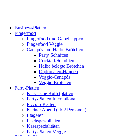
Business-Platten
Fingerfood
Fingerfood und Gabelhappen
Fingerfood Veggie
Canapés und Halbe Brötchen
Party-Schnitten
Cocktail-Schnitten
Halbe belegte Brötchen
Diplomaten-Happen
Veggie-Canapés
Veggie-Brötchen
Party-Platten
Klassische Buffetplatten
Party-Platten International
Piccolo-Platten
Kleiner Abend (ab 2 Personen)
Etageren
Fischspezialitäten
Käsespezialitäten
Party-Platten Veggie