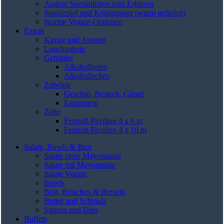
Andere Spezialitäten zum Erhitzen
Spanferkel und Königsputer (warm geliefert)
Warme Veggie-Optionen
Extras
Kaviar und Austern
Lunchpakete
Getränke
Alkoholfreies
Alkoholisches
Zubehör
Geschirr, Besteck, Gläser
Equipment
Zelte
Festzelt-Pavillon 4 x 6 m
Festzelt-Pavillon 4 x 10 m
Salate, Bowls & Brot
Salate ohne Mayonnaise
Salate mit Mayonnaise
Salate Veggie
Bowls
Brot, Brötchen & Brezeln
Butter und Schmalz
Saucen und Dips
Buffets