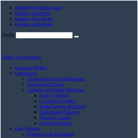
Zum
Attraktive Eventlocation
Inhalt
Katalog anfordern
springen
Katalog Download
Kontakt aufnehmen
Suche
0,00
€
0
Warenkorb
Business-Platten
Fingerfood
Fingerfood und Gabelhappen
Fingerfood Veggie
Canapés und Halbe Brötchen
Party-Schnitten
Cocktail-Schnitten
Halbe belegte Brötchen
Diplomaten-Happen
Veggie-Canapés
Veggie-Brötchen
Party-Platten
Klassische Buffetplatten