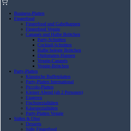
Business-Platten
Fingerfood
Fingerfood und Gabelhappen
Fingerfood Veggie
Canapés und Halbe Brötchen
Party-Schnitten
Cocktail-Schnitten
Halbe belegte Brötchen
Diplomaten-Happen
Veggie-Canapés
Veggie-Brötchen
Party-Platten
Klassische Buffetplatten
Party-Platten International
Piccolo-Platten
Kleiner Abend (ab 2 Personen)
Etageren
Fischspezialitäten
Käsespezialitäten
Party-Platten Veggie
Süßes & Obst
Desserts
Süße Fingerfood