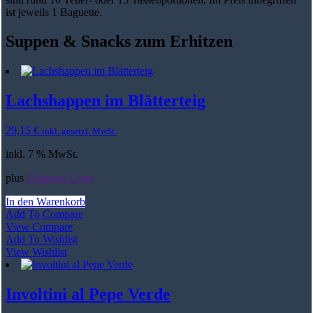
ist jeweils 1 Baguette.
Suppen & Snacks zum Erhitzen
Lachshappen im Blätterteig
29,15
€
inkl. gesetzl. MwSt.
inkl. 7 % MwSt.
plus
Shipping Costs
In den Warenkorb
Add To Compare
View Compare
Add To Wishlist
View Wishlist
Involtini al Pepe Verde