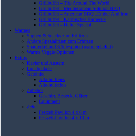
Grillbuffet – Trip Around The World
Grillbuffet – Mediterranean Solution BBQ
Grillbuffet – American BBQ „Ember And Iron”
Grillbuffet – Karibisches Barbecue
Grillbuffet – Hefter Special
Warmes
Suppen & Snacks zum Erhitzen
Andere Spezialitäten zum Erhitzen
Spanferkel und Königsputer (warm geliefert)
Warme Veggie-Optionen
Extras
Kaviar und Austern
Lunchpakete
Getränke
Alkoholfreies
Alkoholisches
Zubehör
Geschirr, Besteck, Gläser
Equipment
Zelte
Festzelt-Pavillon 4 x 6 m
Festzelt-Pavillon 4 x 10 m