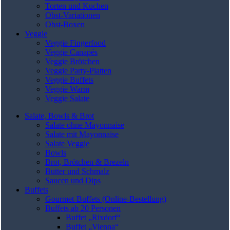
Torten und Kuchen
Obst-Variationen
Obst-Boxen
Veggie
Veggie Fingerfood
Veggie Canapés
Veggie Brötchen
Veggie Party-Platten
Veggie Buffets
Veggie Warm
Veggie Salate
Salate, Bowls & Brot
Salate ohne Mayonnaise
Salate mit Mayonnaise
Salate Veggie
Bowls
Brot, Brötchen & Brezeln
Butter und Schmalz
Saucen und Dips
Buffets
Gourmet-Buffets (Online-Bestellung)
Buffets ab 20 Personen
Buffet „Rixdorf“
Buffet „Vienna“