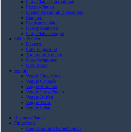
Party-Platten International
Piccolo-Platten
Kleiner Abend (ab 2 Personen)
Etageren
Fischspezialitäten
Käsespezialitäten
Party-Platten Veggie
Süßes & Obst
Desserts
Süße Fingerfood
Torten und Kuchen
Obst-Variationen
Obst-Boxen
Veggie
Veggie Fingerfood
Veggie Canapés
Veggie Brötchen
Veggie Party-Platten
Veggie Buffets
Veggie Warm
Veggie Salate
Business-Platten
Fingerfood
Fingerfood und Gabelhappen