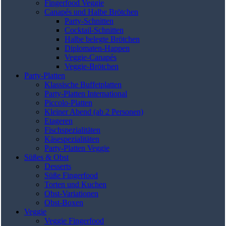
Fingerfood Veggie
Canapés und Halbe Brötchen
Party-Schnitten
Cocktail-Schnitten
Halbe belegte Brötchen
Diplomaten-Happen
Veggie-Canapés
Veggie-Brötchen
Party-Platten
Klassische Buffetplatten
Party-Platten International
Piccolo-Platten
Kleiner Abend (ab 2 Personen)
Etageren
Fischspezialitäten
Käsespezialitäten
Party-Platten Veggie
Süßes & Obst
Desserts
Süße Fingerfood
Torten und Kuchen
Obst-Variationen
Obst-Boxen
Veggie
Veggie Fingerfood