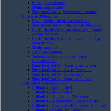
Buffet „Globetrotter“
Mediterranes Buffet
Fingerfood-Buffet „Sommernachtstraum“
Buffets ab 30 Personen
Berlin, Berlin – du bist so wunderbar
Street-Food-Buffet – Das Globale Phänomen
Das Buffet für die warme Jahreszeit – Sunny
Season / Modern Style
Das Buffet für die kalte Jahreszeit – Ice Age /
Modern Style
Mediterranean Solution
Caribbean Solution
Verliebt, verlobt, verheiratet– Unser
Hochzeitsbuffet
Fingerfood-Buffet – Tapas forma de vida
Fingerfood-Buffet – Sweet Temptation
Fingerfood-Buffet – Supersonico
Fingerfood-Buffet – Gourmet-Sinfonie
Grill-Buffet Kollektion 2026
Grillbuffet – grill-on-fire I
Grillbuffet – grill-on-fire II
Grillbuffet – Trip Around The World
Grillbuffet – Mediterranean Solution BBQ
Grillbuffet – American BBQ „Ember And Iron”
Grillbuffet – Karibisches Barbecue