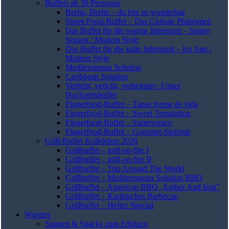
Buffets ab 30 Personen
Berlin, Berlin – du bist so wunderbar
Street-Food-Buffet – Das Globale Phänomen
Das Buffet für die warme Jahreszeit – Sunny
Season / Modern Style
Das Buffet für die kalte Jahreszeit – Ice Age /
Modern Style
Mediterranean Solution
Caribbean Solution
Verliebt, verlobt, verheiratet– Unser
Hochzeitsbuffet
Fingerfood-Buffet – Tapas forma de vida
Fingerfood-Buffet – Sweet Temptation
Fingerfood-Buffet – Supersonico
Fingerfood-Buffet – Gourmet-Sinfonie
Grill-Buffet Kollektion 2026
Grillbuffet – grill-on-fire I
Grillbuffet – grill-on-fire II
Grillbuffet – Trip Around The World
Grillbuffet – Mediterranean Solution BBQ
Grillbuffet – American BBQ „Ember And Iron”
Grillbuffet – Karibisches Barbecue
Grillbuffet – Hefter Special
Warmes
Suppen & Snacks zum Erhitzen