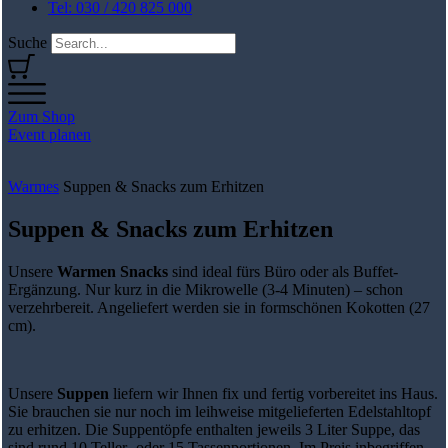
Tel: 030 / 420 825 000
Suche
Zum Shop
Event planen
Warmes
Suppen & Snacks zum Erhitzen
Suppen & Snacks zum Erhitzen
Unsere
Warmen Snacks
sind ideal fürs Büro oder als Buffet-
Ergänzung. Nur kurz in die Mikrowelle (3-4 Minuten) – schon
verzehrbereit. Angeliefert werden sie in formschönen Kokotten (27
cm).
Unsere
Suppen
liefern wir Ihnen fix und fertig vorbereitet ins Haus.
Sie brauchen sie nur noch im leihweise mitgelieferten Edelstahltopf
zu erhitzen. Die Suppentöpfe enthalten jeweils 3 Liter Suppe, das
sind rund 10 Teller- oder 15 Tassenportionen. Im Preis inbegriffen