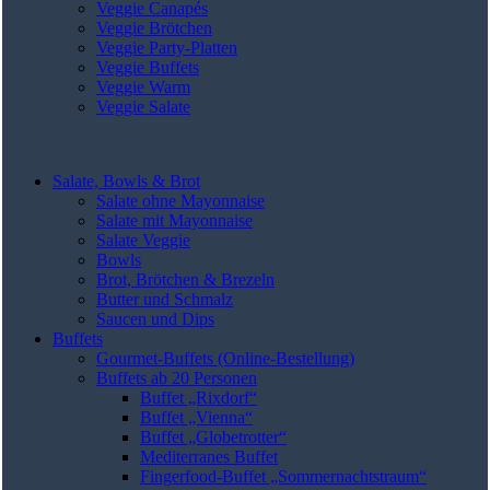
Veggie Canapés
Veggie Brötchen
Veggie Party-Platten
Veggie Buffets
Veggie Warm
Veggie Salate
Salate, Bowls & Brot
Salate ohne Mayonnaise
Salate mit Mayonnaise
Salate Veggie
Bowls
Brot, Brötchen & Brezeln
Butter und Schmalz
Saucen und Dips
Buffets
Gourmet-Buffets (Online-Bestellung)
Buffets ab 20 Personen
Buffet „Rixdorf“
Buffet „Vienna“
Buffet „Globetrotter“
Mediterranes Buffet
Fingerfood-Buffet „Sommernachtstraum“