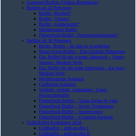
Gourmet-Buffets (Online-Bestellung)
Buffets ab 20 Personen
Buffet „Rixdorf“
Buffet „Vienna“
Buffet „Globetrotter“
Mediterranes Buffet
Fingerfood-Buffet „Sommernachtstraum“
Buffets ab 30 Personen
Berlin, Berlin – du bist so wunderbar
Street-Food-Buffet – Das Globale Phänomen
Das Buffet für die warme Jahreszeit – Sunny
Season / Modern Style
Das Buffet für die kalte Jahreszeit – Ice Age /
Modern Style
Mediterranean Solution
Caribbean Solution
Verliebt, verlobt, verheiratet– Unser
Hochzeitsbuffet
Fingerfood-Buffet – Tapas forma de vida
Fingerfood-Buffet – Sweet Temptation
Fingerfood-Buffet – Supersonico
Fingerfood-Buffet – Gourmet-Sinfonie
Grill-Buffet Kollektion 2026
Grillbuffet – grill-on-fire I
Grillbuffet – grill-on-fire II