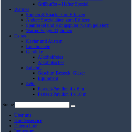
Grillbuffet – Hefter Special
Warmes
Suppen & Snacks zum Erhitzen
Andere Spezialitäten zum Erhitzen
Spanferkel und Königsputer (warm geliefert)
Warme Veggie-Optionen
Extras
Kaviar und Austern
Lunchpakete
Getränke
Alkoholfreies
Alkoholisches
Zubehör
Geschirr, Besteck, Gläser
Equipment
Zelte
Festzelt-Pavillon 4 x 6 m
Festzelt-Pavillon 4 x 10 m
Suche
Über uns
Kundenservice
Datenschutz
Impressum