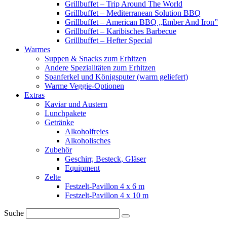
Grillbuffet – Trip Around The World
Grillbuffet – Mediterranean Solution BBQ
Grillbuffet – American BBQ „Ember And Iron”
Grillbuffet – Karibisches Barbecue
Grillbuffet – Hefter Special
Warmes
Suppen & Snacks zum Erhitzen
Andere Spezialitäten zum Erhitzen
Spanferkel und Königsputer (warm geliefert)
Warme Veggie-Optionen
Extras
Kaviar und Austern
Lunchpakete
Getränke
Alkoholfreies
Alkoholisches
Zubehör
Geschirr, Besteck, Gläser
Equipment
Zelte
Festzelt-Pavillon 4 x 6 m
Festzelt-Pavillon 4 x 10 m
Suche