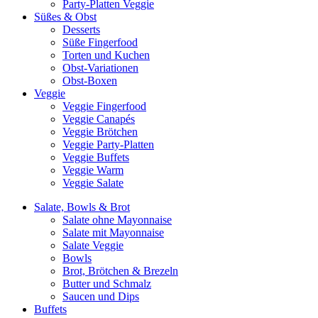
Party-Platten Veggie
Süßes & Obst
Desserts
Süße Fingerfood
Torten und Kuchen
Obst-Variationen
Obst-Boxen
Veggie
Veggie Fingerfood
Veggie Canapés
Veggie Brötchen
Veggie Party-Platten
Veggie Buffets
Veggie Warm
Veggie Salate
Salate, Bowls & Brot
Salate ohne Mayonnaise
Salate mit Mayonnaise
Salate Veggie
Bowls
Brot, Brötchen & Brezeln
Butter und Schmalz
Saucen und Dips
Buffets