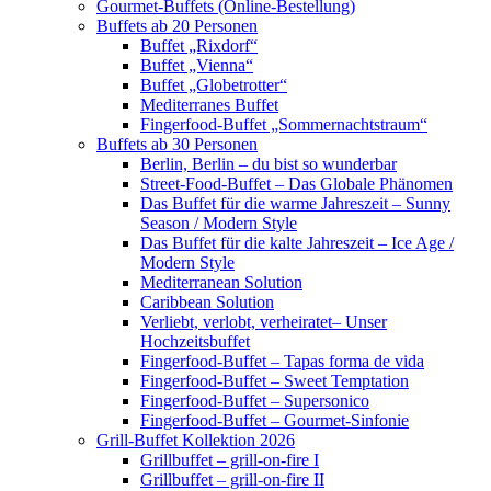
Gourmet-Buffets (Online-Bestellung)
Buffets ab 20 Personen
Buffet „Rixdorf“
Buffet „Vienna“
Buffet „Globetrotter“
Mediterranes Buffet
Fingerfood-Buffet „Sommernachtstraum“
Buffets ab 30 Personen
Berlin, Berlin – du bist so wunderbar
Street-Food-Buffet – Das Globale Phänomen
Das Buffet für die warme Jahreszeit – Sunny
Season / Modern Style
Das Buffet für die kalte Jahreszeit – Ice Age /
Modern Style
Mediterranean Solution
Caribbean Solution
Verliebt, verlobt, verheiratet– Unser
Hochzeitsbuffet
Fingerfood-Buffet – Tapas forma de vida
Fingerfood-Buffet – Sweet Temptation
Fingerfood-Buffet – Supersonico
Fingerfood-Buffet – Gourmet-Sinfonie
Grill-Buffet Kollektion 2026
Grillbuffet – grill-on-fire I
Grillbuffet – grill-on-fire II