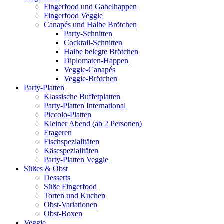
Fingerfood und Gabelhappen
Fingerfood Veggie
Canapés und Halbe Brötchen
Party-Schnitten
Cocktail-Schnitten
Halbe belegte Brötchen
Diplomaten-Happen
Veggie-Canapés
Veggie-Brötchen
Party-Platten
Klassische Buffetplatten
Party-Platten International
Piccolo-Platten
Kleiner Abend (ab 2 Personen)
Etageren
Fischspezialitäten
Käsespezialitäten
Party-Platten Veggie
Süßes & Obst
Desserts
Süße Fingerfood
Torten und Kuchen
Obst-Variationen
Obst-Boxen
Veggie