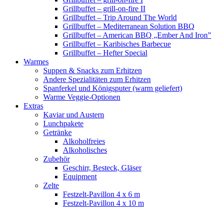
Grillbuffet – grill-on-fire II
Grillbuffet – Trip Around The World
Grillbuffet – Mediterranean Solution BBQ
Grillbuffet – American BBQ „Ember And Iron”
Grillbuffet – Karibisches Barbecue
Grillbuffet – Hefter Special
Warmes
Suppen & Snacks zum Erhitzen
Andere Spezialitäten zum Erhitzen
Spanferkel und Königsputer (warm geliefert)
Warme Veggie-Optionen
Extras
Kaviar und Austern
Lunchpakete
Getränke
Alkoholfreies
Alkoholisches
Zubehör
Geschirr, Besteck, Gläser
Equipment
Zelte
Festzelt-Pavillon 4 x 6 m
Festzelt-Pavillon 4 x 10 m