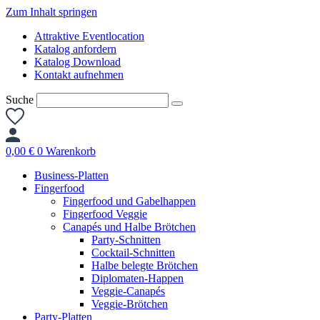
Zum Inhalt springen
Attraktive Eventlocation
Katalog anfordern
Katalog Download
Kontakt aufnehmen
Suche
0,00
€
0
Warenkorb
Business-Platten
Fingerfood
Fingerfood und Gabelhappen
Fingerfood Veggie
Canapés und Halbe Brötchen
Party-Schnitten
Cocktail-Schnitten
Halbe belegte Brötchen
Diplomaten-Happen
Veggie-Canapés
Veggie-Brötchen
Party-Platten