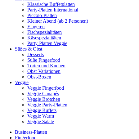
Klassische Buffetplatten
Party-Platten International
Piccolo-Platten
Kleiner Abend (ab 2 Personen)
Etageren
Fischspezialitäten
Käsespezialitäten
Party-Platten Veggie
Süßes & Obst
Desserts
Süße Fingerfood
Torten und Kuchen
Obst-Variationen
Obst-Boxen
Veggie
Veggie Fingerfood
Veggie Canapés
Veggie Brötchen
Veggie Party-Platten
Veggie Buffets
Veggie Warm
Veggie Salate
Business-Platten
Fingerfood