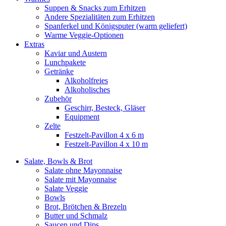
Suppen & Snacks zum Erhitzen
Andere Spezialitäten zum Erhitzen
Spanferkel und Königsputer (warm geliefert)
Warme Veggie-Optionen
Extras
Kaviar und Austern
Lunchpakete
Getränke
Alkoholfreies
Alkoholisches
Zubehör
Geschirr, Besteck, Gläser
Equipment
Zelte
Festzelt-Pavillon 4 x 6 m
Festzelt-Pavillon 4 x 10 m
Salate, Bowls & Brot
Salate ohne Mayonnaise
Salate mit Mayonnaise
Salate Veggie
Bowls
Brot, Brötchen & Brezeln
Butter und Schmalz
Saucen und Dips