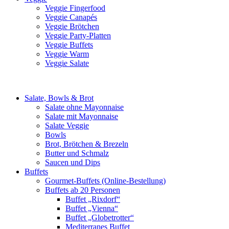
Veggie Fingerfood
Veggie Canapés
Veggie Brötchen
Veggie Party-Platten
Veggie Buffets
Veggie Warm
Veggie Salate
Salate, Bowls & Brot
Salate ohne Mayonnaise
Salate mit Mayonnaise
Salate Veggie
Bowls
Brot, Brötchen & Brezeln
Butter und Schmalz
Saucen und Dips
Buffets
Gourmet-Buffets (Online-Bestellung)
Buffets ab 20 Personen
Buffet „Rixdorf“
Buffet „Vienna“
Buffet „Globetrotter“
Mediterranes Buffet