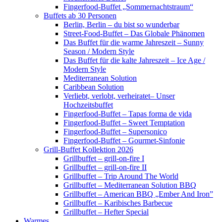
Fingerfood-Buffet „Sommernachtstraum“
Buffets ab 30 Personen
Berlin, Berlin – du bist so wunderbar
Street-Food-Buffet – Das Globale Phänomen
Das Buffet für die warme Jahreszeit – Sunny
Season / Modern Style
Das Buffet für die kalte Jahreszeit – Ice Age /
Modern Style
Mediterranean Solution
Caribbean Solution
Verliebt, verlobt, verheiratet– Unser
Hochzeitsbuffet
Fingerfood-Buffet – Tapas forma de vida
Fingerfood-Buffet – Sweet Temptation
Fingerfood-Buffet – Supersonico
Fingerfood-Buffet – Gourmet-Sinfonie
Grill-Buffet Kollektion 2026
Grillbuffet – grill-on-fire I
Grillbuffet – grill-on-fire II
Grillbuffet – Trip Around The World
Grillbuffet – Mediterranean Solution BBQ
Grillbuffet – American BBQ „Ember And Iron”
Grillbuffet – Karibisches Barbecue
Grillbuffet – Hefter Special
Warmes