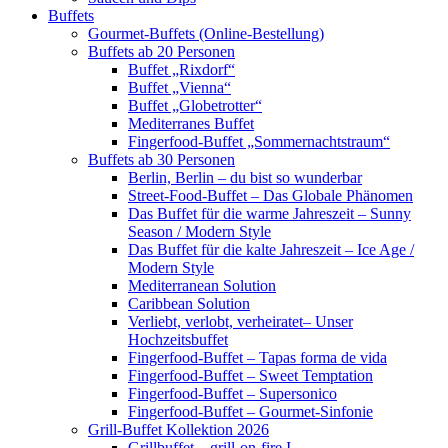
Buffets
Gourmet-Buffets (Online-Bestellung)
Buffets ab 20 Personen
Buffet „Rixdorf“
Buffet „Vienna“
Buffet „Globetrotter“
Mediterranes Buffet
Fingerfood-Buffet „Sommernachtstraum“
Buffets ab 30 Personen
Berlin, Berlin – du bist so wunderbar
Street-Food-Buffet – Das Globale Phänomen
Das Buffet für die warme Jahreszeit – Sunny
Season / Modern Style
Das Buffet für die kalte Jahreszeit – Ice Age /
Modern Style
Mediterranean Solution
Caribbean Solution
Verliebt, verlobt, verheiratet– Unser
Hochzeitsbuffet
Fingerfood-Buffet – Tapas forma de vida
Fingerfood-Buffet – Sweet Temptation
Fingerfood-Buffet – Supersonico
Fingerfood-Buffet – Gourmet-Sinfonie
Grill-Buffet Kollektion 2026
Grillbuffet – grill-on-fire I