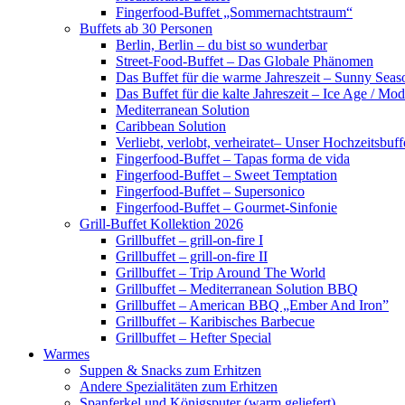
Fingerfood-Buffet „Sommernachtstraum“
Buffets ab 30 Personen
Berlin, Berlin – du bist so wunderbar
Street-Food-Buffet – Das Globale Phänomen
Das Buffet für die warme Jahreszeit – Sunny Seas
Das Buffet für die kalte Jahreszeit – Ice Age / Mod
Mediterranean Solution
Caribbean Solution
Verliebt, verlobt, verheiratet– Unser Hochzeitsbuff
Fingerfood-Buffet – Tapas forma de vida
Fingerfood-Buffet – Sweet Temptation
Fingerfood-Buffet – Supersonico
Fingerfood-Buffet – Gourmet-Sinfonie
Grill-Buffet Kollektion 2026
Grillbuffet – grill-on-fire I
Grillbuffet – grill-on-fire II
Grillbuffet – Trip Around The World
Grillbuffet – Mediterranean Solution BBQ
Grillbuffet – American BBQ „Ember And Iron”
Grillbuffet – Karibisches Barbecue
Grillbuffet – Hefter Special
Warmes
Suppen & Snacks zum Erhitzen
Andere Spezialitäten zum Erhitzen
Spanferkel und Königsputer (warm geliefert)