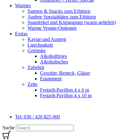
Warmes
Suppen & Snacks zum Erhitzen
Andere Spezialitäten zum Erhitzen
Spanferkel und Königsputer (warm geliefert)
Warme Veggie-Optionen
Extras
Kaviar und Austern
Lunchpakete
Getränke
Alkoholfreies
Alkoholisches
Zubehör
Geschirr, Besteck, Gläser
Equipment
Zelte
Festzelt-Pavillon 4 x 6 m
Festzelt-Pavillon 4 x 10 m
Tel: 030 / 420 825 000
Suche