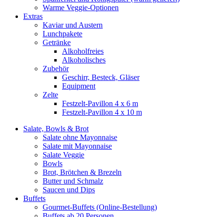
Warme Veggie-Optionen
Extras
Kaviar und Austern
Lunchpakete
Getränke
Alkoholfreies
Alkoholisches
Zubehör
Geschirr, Besteck, Gläser
Equipment
Zelte
Festzelt-Pavillon 4 x 6 m
Festzelt-Pavillon 4 x 10 m
Salate, Bowls & Brot
Salate ohne Mayonnaise
Salate mit Mayonnaise
Salate Veggie
Bowls
Brot, Brötchen & Brezeln
Butter und Schmalz
Saucen und Dips
Buffets
Gourmet-Buffets (Online-Bestellung)
Buffets ab 20 Personen