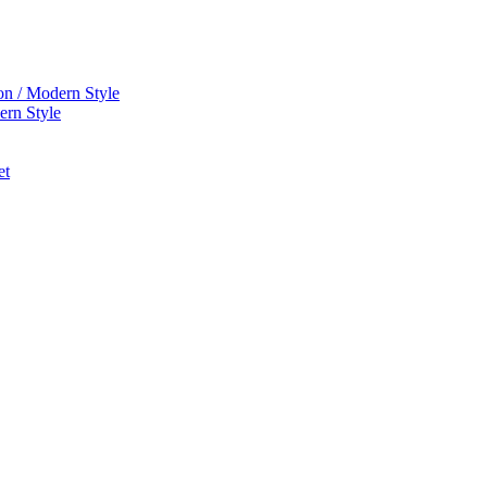
on / Modern Style
ern Style
et