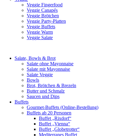
Veggie Fingerfood
Veggie Canapés
Veggie Brötchen
Veggie Party-Platten
Veggie Buffets
Veggie Warm
Veggie Salate
Salate, Bowls & Brot
Salate ohne Mayonnaise
Salate mit Mayonnaise
Salate Veggie
Bowls
Brot, Brötchen & Brezeln
Butter und Schmalz
Saucen und Dips
Buffets
Gourmet-Buffets (Online-Bestellung)
Buffets ab 20 Personen
Buffet „Rixdorf“
Buffet „Vienna“
Buffet „Globetrotter“
Mediterranes Buffet