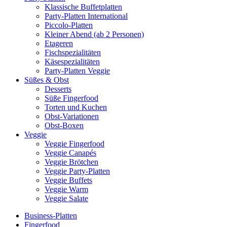
Klassische Buffetplatten
Party-Platten International
Piccolo-Platten
Kleiner Abend (ab 2 Personen)
Etageren
Fischspezialitäten
Käsespezialitäten
Party-Platten Veggie
Süßes & Obst
Desserts
Süße Fingerfood
Torten und Kuchen
Obst-Variationen
Obst-Boxen
Veggie
Veggie Fingerfood
Veggie Canapés
Veggie Brötchen
Veggie Party-Platten
Veggie Buffets
Veggie Warm
Veggie Salate
Business-Platten
Fingerfood