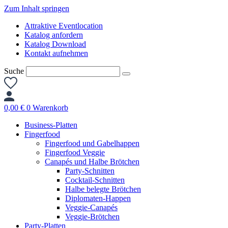
Zum Inhalt springen
Attraktive Eventlocation
Katalog anfordern
Katalog Download
Kontakt aufnehmen
Suche
0,00
€
0
Warenkorb
Business-Platten
Fingerfood
Fingerfood und Gabelhappen
Fingerfood Veggie
Canapés und Halbe Brötchen
Party-Schnitten
Cocktail-Schnitten
Halbe belegte Brötchen
Diplomaten-Happen
Veggie-Canapés
Veggie-Brötchen
Party-Platten