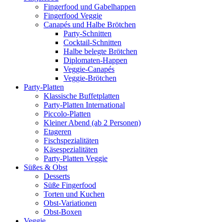
Fingerfood und Gabelhappen
Fingerfood Veggie
Canapés und Halbe Brötchen
Party-Schnitten
Cocktail-Schnitten
Halbe belegte Brötchen
Diplomaten-Happen
Veggie-Canapés
Veggie-Brötchen
Party-Platten
Klassische Buffetplatten
Party-Platten International
Piccolo-Platten
Kleiner Abend (ab 2 Personen)
Etageren
Fischspezialitäten
Käsespezialitäten
Party-Platten Veggie
Süßes & Obst
Desserts
Süße Fingerfood
Torten und Kuchen
Obst-Variationen
Obst-Boxen
Veggie