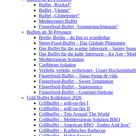
Buffet „Rixdorf“
Buffet „Vienna“
Buffet „Globetrotter“
Mediterranes Buffet
Fingerfood-Buffet „Sommernachtstraum“
Buffets ab 30 Personen
Berlin, Berlin – du bist so wunderbar
Street-Food-Buffet – Das Globale Phänomen
Das Buffet für die warme Jahreszeit – Sunny Seas
Das Buffet für die kalte Jahreszeit – Ice Age / Mod
Mediterranean Solution
Caribbean Solution
Verliebt, verlobt, verheiratet– Unser Hochzeitsbuff
Fingerfood-Buffet – Tapas forma de vida
Fingerfood-Buffet – Sweet Temptation
Fingerfood-Buffet – Supersonico
Fingerfood-Buffet – Gourmet-Sinfonie
Grill-Buffet Kollektion 2026
Grillbuffet – grill-on-fire I
Grillbuffet – grill-on-fire II
Grillbuffet – Trip Around The World
Grillbuffet – Mediterranean Solution BBQ
Grillbuffet – American BBQ „Ember And Iron”
Grillbuffet – Karibisches Barbecue
Grillbuffet – Hefter Special