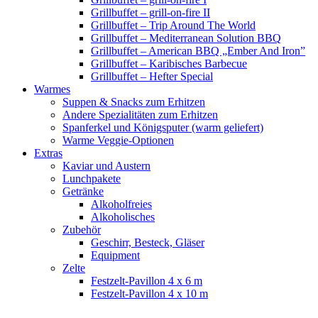
Grillbuffet – grill-on-fire II
Grillbuffet – Trip Around The World
Grillbuffet – Mediterranean Solution BBQ
Grillbuffet – American BBQ „Ember And Iron”
Grillbuffet – Karibisches Barbecue
Grillbuffet – Hefter Special
Warmes
Suppen & Snacks zum Erhitzen
Andere Spezialitäten zum Erhitzen
Spanferkel und Königsputer (warm geliefert)
Warme Veggie-Optionen
Extras
Kaviar und Austern
Lunchpakete
Getränke
Alkoholfreies
Alkoholisches
Zubehör
Geschirr, Besteck, Gläser
Equipment
Zelte
Festzelt-Pavillon 4 x 6 m
Festzelt-Pavillon 4 x 10 m