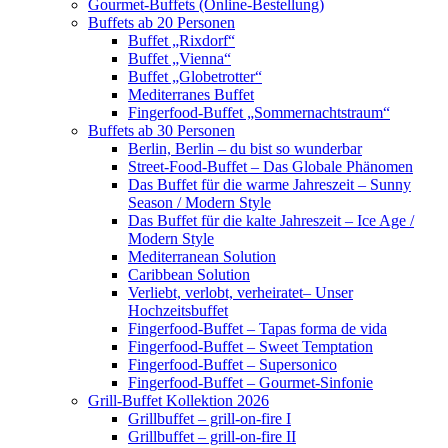
Gourmet-Buffets (Online-Bestellung)
Buffets ab 20 Personen
Buffet „Rixdorf“
Buffet „Vienna“
Buffet „Globetrotter“
Mediterranes Buffet
Fingerfood-Buffet „Sommernachtstraum“
Buffets ab 30 Personen
Berlin, Berlin – du bist so wunderbar
Street-Food-Buffet – Das Globale Phänomen
Das Buffet für die warme Jahreszeit – Sunny
Season / Modern Style
Das Buffet für die kalte Jahreszeit – Ice Age /
Modern Style
Mediterranean Solution
Caribbean Solution
Verliebt, verlobt, verheiratet– Unser
Hochzeitsbuffet
Fingerfood-Buffet – Tapas forma de vida
Fingerfood-Buffet – Sweet Temptation
Fingerfood-Buffet – Supersonico
Fingerfood-Buffet – Gourmet-Sinfonie
Grill-Buffet Kollektion 2026
Grillbuffet – grill-on-fire I
Grillbuffet – grill-on-fire II