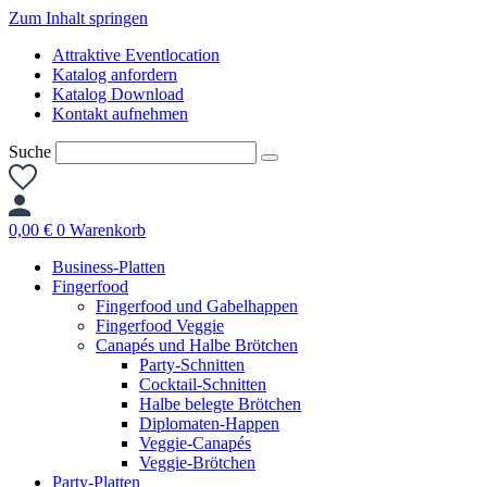
Zum Inhalt springen
Attraktive Eventlocation
Katalog anfordern
Katalog Download
Kontakt aufnehmen
Suche
0,00
€
0
Warenkorb
Business-Platten
Fingerfood
Fingerfood und Gabelhappen
Fingerfood Veggie
Canapés und Halbe Brötchen
Party-Schnitten
Cocktail-Schnitten
Halbe belegte Brötchen
Diplomaten-Happen
Veggie-Canapés
Veggie-Brötchen
Party-Platten