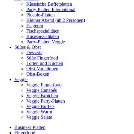
Klassische Buffetplatten
Party-Platten International
Piccolo-Platten
Kleiner Abend (ab 2 Personen)
Etageren
Fischspezialitäten
Käsespezialitäten
Party-Platten Veggie
Süßes & Obst
Desserts
Süße Fingerfood
Torten und Kuchen
Obst-Variationen
Obst-Boxen
Veggie
Veggie Fingerfood
Veggie Canapés
Veggie Brötchen
Veggie Party-Platten
Veggie Buffets
Veggie Warm
Veggie Salate
Business-Platten
Fingerfood