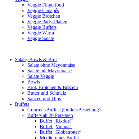
Veggie Fingerfood
Veggie Canapés
Veggie Brötchen
Veggie Party-Platten
Veggie Buffets
Veggie Warm
Veggie Salate
Salate, Bowls & Brot
Salate ohne Mayonnaise
Salate mit Mayonnaise
Salate Veggie
Bowls
Brot, Brötchen & Brezeln
Butter und Schmalz
Saucen und Dips
Buffets
Gourmet-Buffets (Online-Bestellung)
Buffets ab 20 Personen
Buffet „Rixdorf“
Buffet „Vienna“
Buffet „Globetrotter“
Mediterranes Buffet