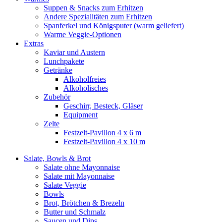
Suppen & Snacks zum Erhitzen
Andere Spezialitäten zum Erhitzen
Spanferkel und Königsputer (warm geliefert)
Warme Veggie-Optionen
Extras
Kaviar und Austern
Lunchpakete
Getränke
Alkoholfreies
Alkoholisches
Zubehör
Geschirr, Besteck, Gläser
Equipment
Zelte
Festzelt-Pavillon 4 x 6 m
Festzelt-Pavillon 4 x 10 m
Salate, Bowls & Brot
Salate ohne Mayonnaise
Salate mit Mayonnaise
Salate Veggie
Bowls
Brot, Brötchen & Brezeln
Butter und Schmalz
Saucen und Dips