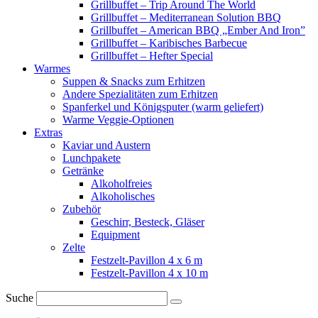
Grillbuffet – Trip Around The World
Grillbuffet – Mediterranean Solution BBQ
Grillbuffet – American BBQ „Ember And Iron”
Grillbuffet – Karibisches Barbecue
Grillbuffet – Hefter Special
Warmes
Suppen & Snacks zum Erhitzen
Andere Spezialitäten zum Erhitzen
Spanferkel und Königsputer (warm geliefert)
Warme Veggie-Optionen
Extras
Kaviar und Austern
Lunchpakete
Getränke
Alkoholfreies
Alkoholisches
Zubehör
Geschirr, Besteck, Gläser
Equipment
Zelte
Festzelt-Pavillon 4 x 6 m
Festzelt-Pavillon 4 x 10 m
Suche