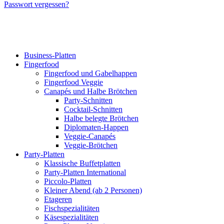
Passwort vergessen?
Business-Platten
Fingerfood
Fingerfood und Gabelhappen
Fingerfood Veggie
Canapés und Halbe Brötchen
Party-Schnitten
Cocktail-Schnitten
Halbe belegte Brötchen
Diplomaten-Happen
Veggie-Canapés
Veggie-Brötchen
Party-Platten
Klassische Buffetplatten
Party-Platten International
Piccolo-Platten
Kleiner Abend (ab 2 Personen)
Etageren
Fischspezialitäten
Käsespezialitäten