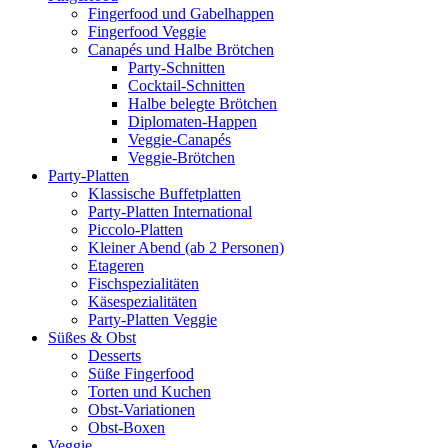
Fingerfood und Gabelhappen
Fingerfood Veggie
Canapés und Halbe Brötchen
Party-Schnitten
Cocktail-Schnitten
Halbe belegte Brötchen
Diplomaten-Happen
Veggie-Canapés
Veggie-Brötchen
Party-Platten
Klassische Buffetplatten
Party-Platten International
Piccolo-Platten
Kleiner Abend (ab 2 Personen)
Etageren
Fischspezialitäten
Käsespezialitäten
Party-Platten Veggie
Süßes & Obst
Desserts
Süße Fingerfood
Torten und Kuchen
Obst-Variationen
Obst-Boxen
Veggie