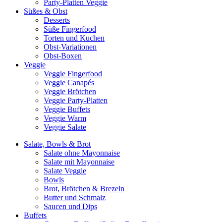
Party-Platten Veggie
Süßes & Obst
Desserts
Süße Fingerfood
Torten und Kuchen
Obst-Variationen
Obst-Boxen
Veggie
Veggie Fingerfood
Veggie Canapés
Veggie Brötchen
Veggie Party-Platten
Veggie Buffets
Veggie Warm
Veggie Salate
Salate, Bowls & Brot
Salate ohne Mayonnaise
Salate mit Mayonnaise
Salate Veggie
Bowls
Brot, Brötchen & Brezeln
Butter und Schmalz
Saucen und Dips
Buffets