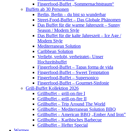
Fingerfood-Buffet „Sommernachtstraum“
Buffets ab 30 Personen
Berlin, Berlin – du bist so wunderbar
Street-Food-Buffet – Das Globale Phänomen
Das Buffet für die warme Jahreszeit – Sunny
Season / Modern Style
Das Buffet für die kalte Jahreszeit – Ice Age /
Modern Style
Mediterranean Solution
Caribbean Solution
Verliebt, verlobt, verheiratet– Unser
Hochzeitsbuffet
Fingerfood-Buffet – Tapas forma de vida
Fingerfood-Buffet – Sweet Temptation
Fingerfood-Buffet – Supersonico
Fingerfood-Buffet – Gourmet-Sinfonie
Grill-Buffet Kollektion 2026
Grillbuffet – grill-on-fire I
Grillbuffet – grill-on-fire II
Grillbuffet – Trip Around The World
Grillbuffet – Mediterranean Solution BBQ
Grillbuffet – American BBQ „Ember And Iron”
Grillbuffet – Karibisches Barbecue
Grillbuffet – Hefter Special
Warmes