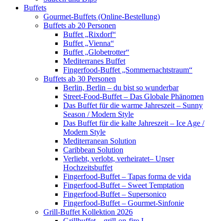
Buffets
Gourmet-Buffets (Online-Bestellung)
Buffets ab 20 Personen
Buffet „Rixdorf“
Buffet „Vienna“
Buffet „Globetrotter“
Mediterranes Buffet
Fingerfood-Buffet „Sommernachtstraum“
Buffets ab 30 Personen
Berlin, Berlin – du bist so wunderbar
Street-Food-Buffet – Das Globale Phänomen
Das Buffet für die warme Jahreszeit – Sunny
Season / Modern Style
Das Buffet für die kalte Jahreszeit – Ice Age /
Modern Style
Mediterranean Solution
Caribbean Solution
Verliebt, verlobt, verheiratet– Unser
Hochzeitsbuffet
Fingerfood-Buffet – Tapas forma de vida
Fingerfood-Buffet – Sweet Temptation
Fingerfood-Buffet – Supersonico
Fingerfood-Buffet – Gourmet-Sinfonie
Grill-Buffet Kollektion 2026
Grillbuffet – grill-on-fire I