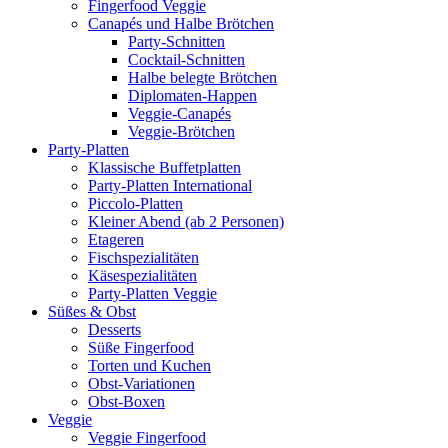
Fingerfood Veggie
Canapés und Halbe Brötchen
Party-Schnitten
Cocktail-Schnitten
Halbe belegte Brötchen
Diplomaten-Happen
Veggie-Canapés
Veggie-Brötchen
Party-Platten
Klassische Buffetplatten
Party-Platten International
Piccolo-Platten
Kleiner Abend (ab 2 Personen)
Etageren
Fischspezialitäten
Käsespezialitäten
Party-Platten Veggie
Süßes & Obst
Desserts
Süße Fingerfood
Torten und Kuchen
Obst-Variationen
Obst-Boxen
Veggie
Veggie Fingerfood