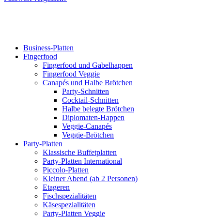
Business-Platten
Fingerfood
Fingerfood und Gabelhappen
Fingerfood Veggie
Canapés und Halbe Brötchen
Party-Schnitten
Cocktail-Schnitten
Halbe belegte Brötchen
Diplomaten-Happen
Veggie-Canapés
Veggie-Brötchen
Party-Platten
Klassische Buffetplatten
Party-Platten International
Piccolo-Platten
Kleiner Abend (ab 2 Personen)
Etageren
Fischspezialitäten
Käsespezialitäten
Party-Platten Veggie