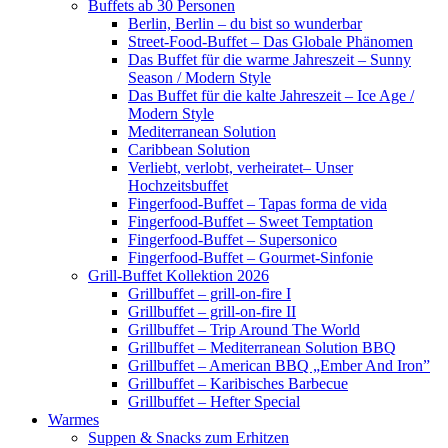
Buffets ab 30 Personen
Berlin, Berlin – du bist so wunderbar
Street-Food-Buffet – Das Globale Phänomen
Das Buffet für die warme Jahreszeit – Sunny
Season / Modern Style
Das Buffet für die kalte Jahreszeit – Ice Age /
Modern Style
Mediterranean Solution
Caribbean Solution
Verliebt, verlobt, verheiratet– Unser
Hochzeitsbuffet
Fingerfood-Buffet – Tapas forma de vida
Fingerfood-Buffet – Sweet Temptation
Fingerfood-Buffet – Supersonico
Fingerfood-Buffet – Gourmet-Sinfonie
Grill-Buffet Kollektion 2026
Grillbuffet – grill-on-fire I
Grillbuffet – grill-on-fire II
Grillbuffet – Trip Around The World
Grillbuffet – Mediterranean Solution BBQ
Grillbuffet – American BBQ „Ember And Iron”
Grillbuffet – Karibisches Barbecue
Grillbuffet – Hefter Special
Warmes
Suppen & Snacks zum Erhitzen