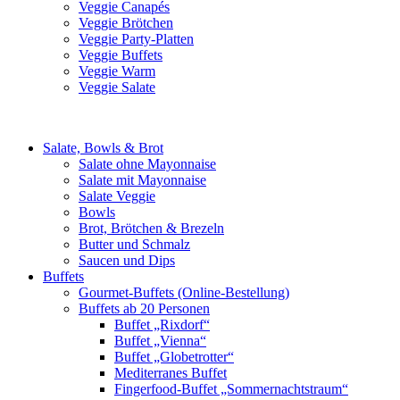
Veggie Canapés
Veggie Brötchen
Veggie Party-Platten
Veggie Buffets
Veggie Warm
Veggie Salate
Salate, Bowls & Brot
Salate ohne Mayonnaise
Salate mit Mayonnaise
Salate Veggie
Bowls
Brot, Brötchen & Brezeln
Butter und Schmalz
Saucen und Dips
Buffets
Gourmet-Buffets (Online-Bestellung)
Buffets ab 20 Personen
Buffet „Rixdorf“
Buffet „Vienna“
Buffet „Globetrotter“
Mediterranes Buffet
Fingerfood-Buffet „Sommernachtstraum“