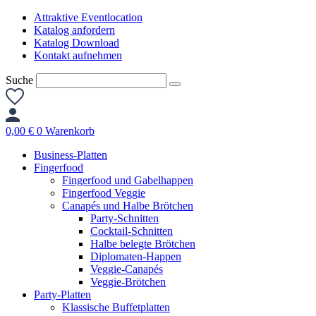
Zum
Attraktive Eventlocation
Inhalt
Katalog anfordern
springen
Katalog Download
Kontakt aufnehmen
Suche
0,00
€
0
Warenkorb
Business-Platten
Fingerfood
Fingerfood und Gabelhappen
Fingerfood Veggie
Canapés und Halbe Brötchen
Party-Schnitten
Cocktail-Schnitten
Halbe belegte Brötchen
Diplomaten-Happen
Veggie-Canapés
Veggie-Brötchen
Party-Platten
Klassische Buffetplatten