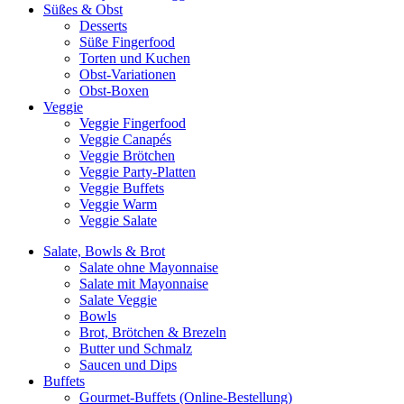
Süßes & Obst
Desserts
Süße Fingerfood
Torten und Kuchen
Obst-Variationen
Obst-Boxen
Veggie
Veggie Fingerfood
Veggie Canapés
Veggie Brötchen
Veggie Party-Platten
Veggie Buffets
Veggie Warm
Veggie Salate
Salate, Bowls & Brot
Salate ohne Mayonnaise
Salate mit Mayonnaise
Salate Veggie
Bowls
Brot, Brötchen & Brezeln
Butter und Schmalz
Saucen und Dips
Buffets
Gourmet-Buffets (Online-Bestellung)