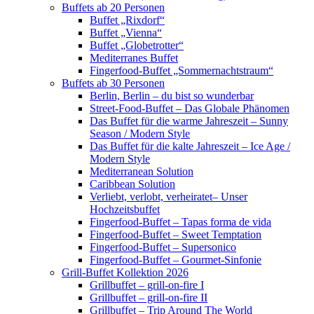
Buffets ab 20 Personen
Buffet „Rixdorf“
Buffet „Vienna“
Buffet „Globetrotter“
Mediterranes Buffet
Fingerfood-Buffet „Sommernachtstraum“
Buffets ab 30 Personen
Berlin, Berlin – du bist so wunderbar
Street-Food-Buffet – Das Globale Phänomen
Das Buffet für die warme Jahreszeit – Sunny
Season / Modern Style
Das Buffet für die kalte Jahreszeit – Ice Age /
Modern Style
Mediterranean Solution
Caribbean Solution
Verliebt, verlobt, verheiratet– Unser
Hochzeitsbuffet
Fingerfood-Buffet – Tapas forma de vida
Fingerfood-Buffet – Sweet Temptation
Fingerfood-Buffet – Supersonico
Fingerfood-Buffet – Gourmet-Sinfonie
Grill-Buffet Kollektion 2026
Grillbuffet – grill-on-fire I
Grillbuffet – grill-on-fire II
Grillbuffet – Trip Around The World