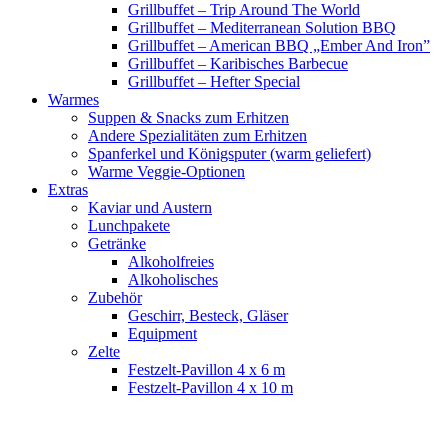
Grillbuffet – Trip Around The World
Grillbuffet – Mediterranean Solution BBQ
Grillbuffet – American BBQ „Ember And Iron”
Grillbuffet – Karibisches Barbecue
Grillbuffet – Hefter Special
Warmes
Suppen & Snacks zum Erhitzen
Andere Spezialitäten zum Erhitzen
Spanferkel und Königsputer (warm geliefert)
Warme Veggie-Optionen
Extras
Kaviar und Austern
Lunchpakete
Getränke
Alkoholfreies
Alkoholisches
Zubehör
Geschirr, Besteck, Gläser
Equipment
Zelte
Festzelt-Pavillon 4 x 6 m
Festzelt-Pavillon 4 x 10 m