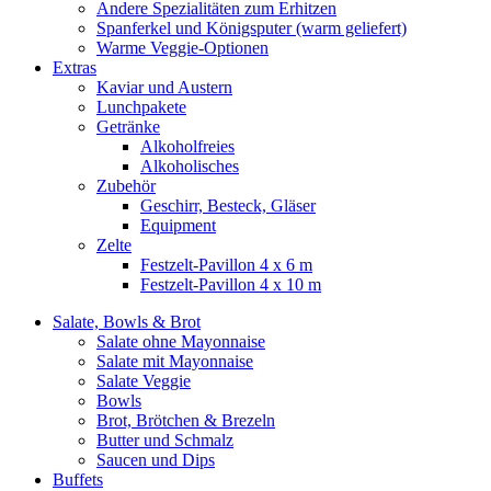
Andere Spezialitäten zum Erhitzen
Spanferkel und Königsputer (warm geliefert)
Warme Veggie-Optionen
Extras
Kaviar und Austern
Lunchpakete
Getränke
Alkoholfreies
Alkoholisches
Zubehör
Geschirr, Besteck, Gläser
Equipment
Zelte
Festzelt-Pavillon 4 x 6 m
Festzelt-Pavillon 4 x 10 m
Salate, Bowls & Brot
Salate ohne Mayonnaise
Salate mit Mayonnaise
Salate Veggie
Bowls
Brot, Brötchen & Brezeln
Butter und Schmalz
Saucen und Dips
Buffets