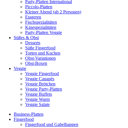
Party-Platten International
Piccolo-Platten
Kleiner Abend (ab 2 Personen)
Etageren
Fischspezialitäten
Käsespezialitäten
Party-Platten Veggie
Süßes & Obst
Desserts
Süße Fingerfood
Torten und Kuchen
Obst-Variationen
Obst-Boxen
Veggie
Veggie Fingerfood
Veggie Canapés
Veggie Brötchen
Veggie Party-Platten
Veggie Buffets
Veggie Warm
Veggie Salate
Business-Platten
Fingerfood
Fingerfood und Gabelhappen