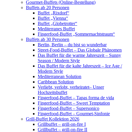
Gourmet-Buffets (Online-Bestellung)
Buffets ab 20 Personen
Buffet „Rixdorf“
Buffet „Vienna“
Buffet „Globetrotter“
Mediterranes Buffet
Fingerfood-Buffet „Sommernachtstraum“
Buffets ab 30 Personen
Berlin, Berlin – du bist so wunderbar
Street-Food-Buffet – Das Globale Phänomen
Das Buffet für die warme Jahreszeit – Sunny
Season / Modern Style
Das Buffet für die kalte Jahreszeit – Ice Age /
Modern Style
Mediterranean Solution
Caribbean Solution
Verliebt, verlobt, verheiratet– Unser
Hochzeitsbuffet
Fingerfood-Buffet – Tapas forma de vida
Fingerfood-Buffet – Sweet Temptation
Fingerfood-Buffet – Supersonico
Fingerfood-Buffet – Gourmet-Sinfonie
Grill-Buffet Kollektion 2026
Grillbuffet – grill-on-fire I
Grillbuffet – grill-on-fire II