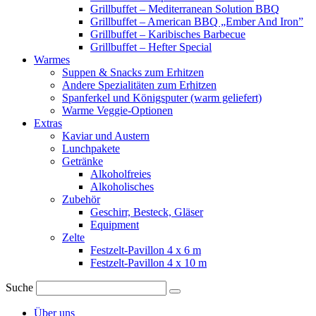
Grillbuffet – Mediterranean Solution BBQ
Grillbuffet – American BBQ „Ember And Iron”
Grillbuffet – Karibisches Barbecue
Grillbuffet – Hefter Special
Warmes
Suppen & Snacks zum Erhitzen
Andere Spezialitäten zum Erhitzen
Spanferkel und Königsputer (warm geliefert)
Warme Veggie-Optionen
Extras
Kaviar und Austern
Lunchpakete
Getränke
Alkoholfreies
Alkoholisches
Zubehör
Geschirr, Besteck, Gläser
Equipment
Zelte
Festzelt-Pavillon 4 x 6 m
Festzelt-Pavillon 4 x 10 m
Suche
Über uns