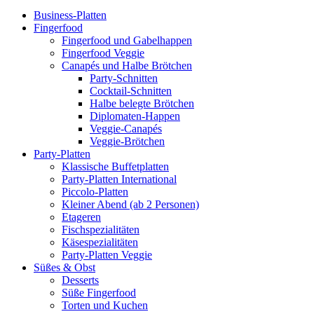
Business-Platten
Fingerfood
Fingerfood und Gabelhappen
Fingerfood Veggie
Canapés und Halbe Brötchen
Party-Schnitten
Cocktail-Schnitten
Halbe belegte Brötchen
Diplomaten-Happen
Veggie-Canapés
Veggie-Brötchen
Party-Platten
Klassische Buffetplatten
Party-Platten International
Piccolo-Platten
Kleiner Abend (ab 2 Personen)
Etageren
Fischspezialitäten
Käsespezialitäten
Party-Platten Veggie
Süßes & Obst
Desserts
Süße Fingerfood
Torten und Kuchen