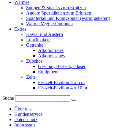
Warmes
Suppen & Snacks zum Erhitzen
Andere Spezialitäten zum Erhitzen
Spanferkel und Königsputer (warm geliefert)
Warme Veggie-Optionen
Extras
Kaviar und Austern
Lunchpakete
Getränke
Alkoholfreies
Alkoholisches
Zubehör
Geschirr, Besteck, Gläser
Equipment
Zelte
Festzelt-Pavillon 4 x 6 m
Festzelt-Pavillon 4 x 10 m
Suche
Über uns
Kundenservice
Datenschutz
Impressum