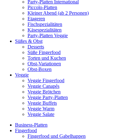
Party-Platten International
Piccolo-Platten
Kleiner Abend (ab 2 Personen)
Etageren
Fischspezialitäten
Käsespezialitäten
Party-Platten Veggie
Süßes & Obst
Desserts
Süße Fingerfood
Torten und Kuchen
Obst-Variationen
Obst-Boxen
Veggie
Veggie Fingerfood
Veggie Canapés
Veggie Brötchen
Veggie Party-Platten
Veggie Buffets
Veggie Warm
Veggie Salate
Business-Platten
Fingerfood
Fingerfood und Gabelhappen