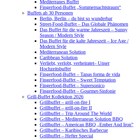
Mediterranes Buffet
Fingerfood-Buffet „Sommernachtstraum“
Buffets ab 30 Personen
Berlin, Berlin – du bist so wunderbar
Street-Food-Buffet – Das Globale Phänomen
Das Buffet für die warme Jahreszeit – Sunny
Season / Modern Style
Das Buffet für die kalte Jahreszeit – Ice Age /
Modern Style
Mediterranean Solution
Caribbean Solution
Verliebt, verlobt, verheiratet– Unser
Hochzeitsbuffet
Fingerfood-Buffet – Tapas forma de vida
Fingerfood-Buffet – Sweet Temptation
Fingerfood-Buffet – Supersonico
Fingerfood-Buffet – Gourmet-Sinfonie
Grill-Buffet Kollektion 2026
Grillbuffet – grill-on-fire I
Grillbuffet – grill-on-fire II
Grillbuffet – Trip Around The World
Grillbuffet – Mediterranean Solution BBQ
Grillbuffet – American BBQ „Ember And Iron”
Grillbuffet – Karibisches Barbecue
Grillbuffet – Hefter Special