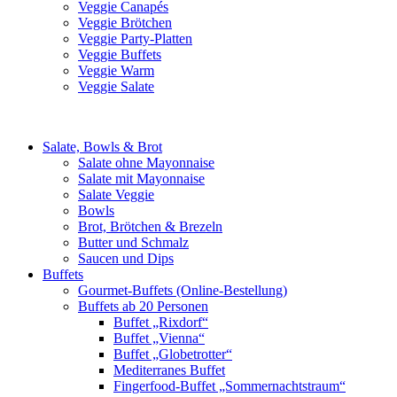
Veggie Canapés
Veggie Brötchen
Veggie Party-Platten
Veggie Buffets
Veggie Warm
Veggie Salate
Salate, Bowls & Brot
Salate ohne Mayonnaise
Salate mit Mayonnaise
Salate Veggie
Bowls
Brot, Brötchen & Brezeln
Butter und Schmalz
Saucen und Dips
Buffets
Gourmet-Buffets (Online-Bestellung)
Buffets ab 20 Personen
Buffet „Rixdorf“
Buffet „Vienna“
Buffet „Globetrotter“
Mediterranes Buffet
Fingerfood-Buffet „Sommernachtstraum“