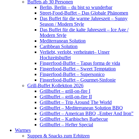
Buffets ab 30 Personen
Berlin, Berlin – du bist so wunderbar
Street-Food-Buffet – Das Globale Phänomen
Das Buffet für die warme Jahreszeit – Sunny
Season / Modern Style
Das Buffet für die kalte Jahreszeit – Ice Age /
Modern Style
Mediterranean Solution
Caribbean Solution
Verliebt, verlobt, verheiratet– Unser
Hochzeitsbuffet
Fingerfood-Buffet – Tapas forma de vida
Fingerfood-Buffet – Sweet Temptation
Fingerfood-Buffet – Supersonico
Fingerfood-Buffet – Gourmet-Sinfonie
Grill-Buffet Kollektion 2026
Grillbuffet – grill-on-fire I
Grillbuffet – grill-on-fire II
Grillbuffet – Trip Around The World
Grillbuffet – Mediterranean Solution BBQ
Grillbuffet – American BBQ „Ember And Iron”
Grillbuffet – Karibisches Barbecue
Grillbuffet – Hefter Special
Warmes
Suppen & Snacks zum Erhitzen