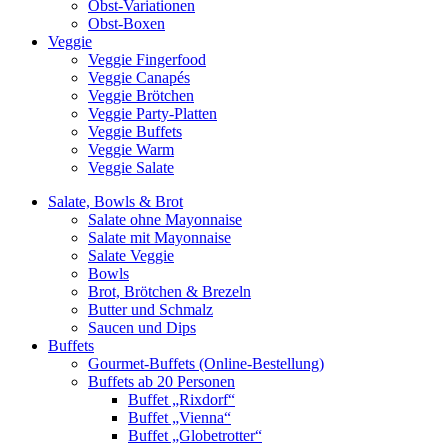
Obst-Variationen
Obst-Boxen
Veggie
Veggie Fingerfood
Veggie Canapés
Veggie Brötchen
Veggie Party-Platten
Veggie Buffets
Veggie Warm
Veggie Salate
Salate, Bowls & Brot
Salate ohne Mayonnaise
Salate mit Mayonnaise
Salate Veggie
Bowls
Brot, Brötchen & Brezeln
Butter und Schmalz
Saucen und Dips
Buffets
Gourmet-Buffets (Online-Bestellung)
Buffets ab 20 Personen
Buffet „Rixdorf“
Buffet „Vienna“
Buffet „Globetrotter“