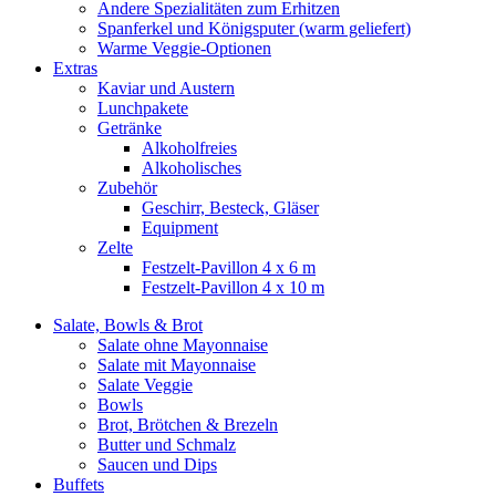
Andere Spezialitäten zum Erhitzen
Spanferkel und Königsputer (warm geliefert)
Warme Veggie-Optionen
Extras
Kaviar und Austern
Lunchpakete
Getränke
Alkoholfreies
Alkoholisches
Zubehör
Geschirr, Besteck, Gläser
Equipment
Zelte
Festzelt-Pavillon 4 x 6 m
Festzelt-Pavillon 4 x 10 m
Salate, Bowls & Brot
Salate ohne Mayonnaise
Salate mit Mayonnaise
Salate Veggie
Bowls
Brot, Brötchen & Brezeln
Butter und Schmalz
Saucen und Dips
Buffets