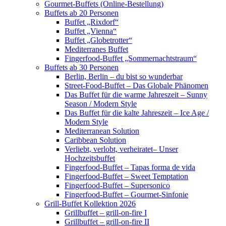
Gourmet-Buffets (Online-Bestellung)
Buffets ab 20 Personen
Buffet „Rixdorf“
Buffet „Vienna“
Buffet „Globetrotter“
Mediterranes Buffet
Fingerfood-Buffet „Sommernachtstraum“
Buffets ab 30 Personen
Berlin, Berlin – du bist so wunderbar
Street-Food-Buffet – Das Globale Phänomen
Das Buffet für die warme Jahreszeit – Sunny
Season / Modern Style
Das Buffet für die kalte Jahreszeit – Ice Age /
Modern Style
Mediterranean Solution
Caribbean Solution
Verliebt, verlobt, verheiratet– Unser
Hochzeitsbuffet
Fingerfood-Buffet – Tapas forma de vida
Fingerfood-Buffet – Sweet Temptation
Fingerfood-Buffet – Supersonico
Fingerfood-Buffet – Gourmet-Sinfonie
Grill-Buffet Kollektion 2026
Grillbuffet – grill-on-fire I
Grillbuffet – grill-on-fire II