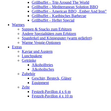
Grillbuffet – Trip Around The World
Grillbuffet – Mediterranean Solution BBQ
Grillbuffet – American BBQ „Ember And Iron”
Grillbuffet – Karibisches Barbecue
Grillbuffet – Hefter Special
Warmes
Suppen & Snacks zum Erhitzen
Andere Spezialitäten zum Erhitzen
Spanferkel und Königsputer (warm geliefert)
Warme Veggie-Optionen
Extras
Kaviar und Austern
Lunchpakete
Getränke
Alkoholfreies
Alkoholisches
Zubehör
Geschirr, Besteck, Gläser
Equipment
Zelte
Festzelt-Pavillon 4 x 6 m
Festzelt-Pavillon 4 x 10 m