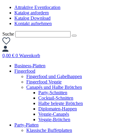
Zum
Attraktive Eventlocation
Inhalt
Katalog anfordern
springen
Katalog Download
Kontakt aufnehmen
Suche
0,00
€
0
Warenkorb
Business-Platten
Fingerfood
Fingerfood und Gabelhappen
Fingerfood Veggie
Canapés und Halbe Brötchen
Party-Schnitten
Cocktail-Schnitten
Halbe belegte Brötchen
Diplomaten-Happen
Veggie-Canapés
Veggie-Brötchen
Party-Platten
Klassische Buffetplatten