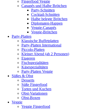
Fingerfood Veggie
Canapés und Halbe Brötchen
Party-Schnitten
Cocktail-Schnitten
Halbe belegte Brötchen
Diplomaten-Happen
Veggie-Canapés
Veggie-Brötchen
Party-Platten
Klassische Buffetplatten
Party-Platten International
Piccolo-Platten
Kleiner Abend (ab 2 Personen)
Etageren
Fischspezialitäten
Käsespezialitäten
Party-Platten Veggie
Süßes & Obst
Desserts
Süße Fingerfood
Torten und Kuchen
Obst-Variationen
Obst-Boxen
Veggie
Veggie Fingerfood