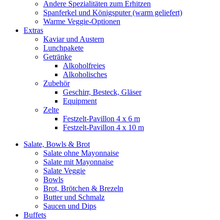
Andere Spezialitäten zum Erhitzen
Spanferkel und Königsputer (warm geliefert)
Warme Veggie-Optionen
Extras
Kaviar und Austern
Lunchpakete
Getränke
Alkoholfreies
Alkoholisches
Zubehör
Geschirr, Besteck, Gläser
Equipment
Zelte
Festzelt-Pavillon 4 x 6 m
Festzelt-Pavillon 4 x 10 m
Salate, Bowls & Brot
Salate ohne Mayonnaise
Salate mit Mayonnaise
Salate Veggie
Bowls
Brot, Brötchen & Brezeln
Butter und Schmalz
Saucen und Dips
Buffets