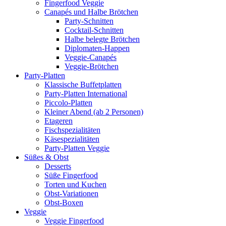
Fingerfood Veggie
Canapés und Halbe Brötchen
Party-Schnitten
Cocktail-Schnitten
Halbe belegte Brötchen
Diplomaten-Happen
Veggie-Canapés
Veggie-Brötchen
Party-Platten
Klassische Buffetplatten
Party-Platten International
Piccolo-Platten
Kleiner Abend (ab 2 Personen)
Etageren
Fischspezialitäten
Käsespezialitäten
Party-Platten Veggie
Süßes & Obst
Desserts
Süße Fingerfood
Torten und Kuchen
Obst-Variationen
Obst-Boxen
Veggie
Veggie Fingerfood