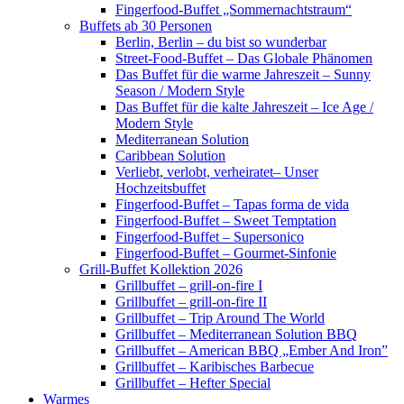
Fingerfood-Buffet „Sommernachtstraum“
Buffets ab 30 Personen
Berlin, Berlin – du bist so wunderbar
Street-Food-Buffet – Das Globale Phänomen
Das Buffet für die warme Jahreszeit – Sunny
Season / Modern Style
Das Buffet für die kalte Jahreszeit – Ice Age /
Modern Style
Mediterranean Solution
Caribbean Solution
Verliebt, verlobt, verheiratet– Unser
Hochzeitsbuffet
Fingerfood-Buffet – Tapas forma de vida
Fingerfood-Buffet – Sweet Temptation
Fingerfood-Buffet – Supersonico
Fingerfood-Buffet – Gourmet-Sinfonie
Grill-Buffet Kollektion 2026
Grillbuffet – grill-on-fire I
Grillbuffet – grill-on-fire II
Grillbuffet – Trip Around The World
Grillbuffet – Mediterranean Solution BBQ
Grillbuffet – American BBQ „Ember And Iron”
Grillbuffet – Karibisches Barbecue
Grillbuffet – Hefter Special
Warmes