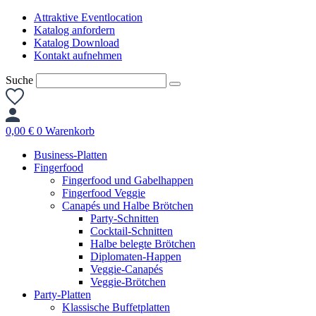
Zum
Attraktive Eventlocation
Inhalt
Katalog anfordern
springen
Katalog Download
Kontakt aufnehmen
Suche
0,00
€
0
Warenkorb
Business-Platten
Fingerfood
Fingerfood und Gabelhappen
Fingerfood Veggie
Canapés und Halbe Brötchen
Party-Schnitten
Cocktail-Schnitten
Halbe belegte Brötchen
Diplomaten-Happen
Veggie-Canapés
Veggie-Brötchen
Party-Platten
Klassische Buffetplatten