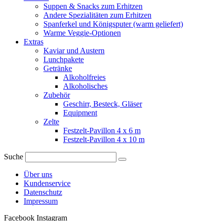
Suppen & Snacks zum Erhitzen
Andere Spezialitäten zum Erhitzen
Spanferkel und Königsputer (warm geliefert)
Warme Veggie-Optionen
Extras
Kaviar und Austern
Lunchpakete
Getränke
Alkoholfreies
Alkoholisches
Zubehör
Geschirr, Besteck, Gläser
Equipment
Zelte
Festzelt-Pavillon 4 x 6 m
Festzelt-Pavillon 4 x 10 m
Suche
Über uns
Kundenservice
Datenschutz
Impressum
Facebook
Instagram