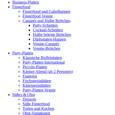
Business-Platten
Fingerfood
Fingerfood und Gabelhappen
Fingerfood Veggie
Canapés und Halbe Brötchen
Party-Schnitten
Cocktail-Schnitten
Halbe belegte Brötchen
Diplomaten-Happen
Veggie-Canapés
Veggie-Brötchen
Party-Platten
Klassische Buffetplatten
Party-Platten International
Piccolo-Platten
Kleiner Abend (ab 2 Personen)
Etageren
Fischspezialitäten
Käsespezialitäten
Party-Platten Veggie
Süßes & Obst
Desserts
Süße Fingerfood
Torten und Kuchen
Obst-Variationen