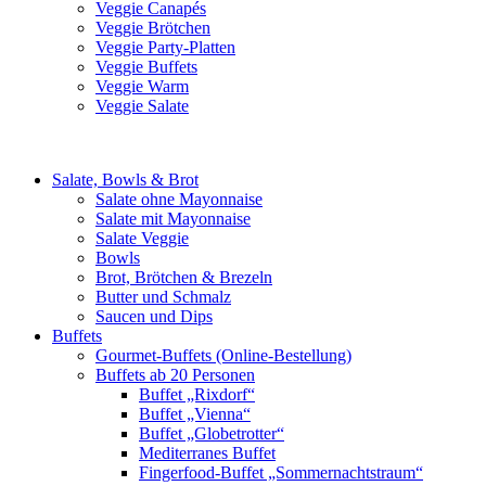
Veggie Canapés
Veggie Brötchen
Veggie Party-Platten
Veggie Buffets
Veggie Warm
Veggie Salate
Salate, Bowls & Brot
Salate ohne Mayonnaise
Salate mit Mayonnaise
Salate Veggie
Bowls
Brot, Brötchen & Brezeln
Butter und Schmalz
Saucen und Dips
Buffets
Gourmet-Buffets (Online-Bestellung)
Buffets ab 20 Personen
Buffet „Rixdorf“
Buffet „Vienna“
Buffet „Globetrotter“
Mediterranes Buffet
Fingerfood-Buffet „Sommernachtstraum“