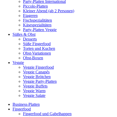
Party-Platten International
Piccolo-Platten
Kleiner Abend (ab 2 Personen)
Etageren
Fischspezialitäten
Käsespezialitäten
Party-Platten Veggie
Süßes & Obst
Desserts
Süße Fingerfood
Torten und Kuchen
Obst-Variationen
Obst-Boxen
Veggie
Veggie Fingerfood
Veggie Canapés
Veggie Brötchen
Veggie Party-Platten
Veggie Buffets
Veggie Warm
Veggie Salate
Business-Platten
Fingerfood
Fingerfood und Gabelhappen