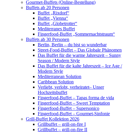
Gourmet-Buffets (Online-Bestellung)
Buffets ab 20 Personen
Buffet „Rixdorf“
Buffet „Vienna“
Buffet „Globetrotter“
Mediterranes Buffet
Fingerfood-Buffet „Sommernachtstraum“
Buffets ab 30 Personen
Berlin, Berlin – du bist so wunderbar
Street-Food-Buffet – Das Globale Phänomen
Das Buffet für die warme Jahreszeit – Sunny
Season / Modern Style
Das Buffet für die kalte Jahreszeit – Ice Age /
Modern Style
Mediterranean Solution
Caribbean Solution
Verliebt, verlobt, verheiratet– Unser
Hochzeitsbuffet
Fingerfood-Buffet – Tapas forma de vida
Fingerfood-Buffet – Sweet Temptation
Fingerfood-Buffet – Supersonico
Fingerfood-Buffet – Gourmet-Sinfonie
Grill-Buffet Kollektion 2026
Grillbuffet – grill-on-fire I
Grillbuffet – grill-on-fire II