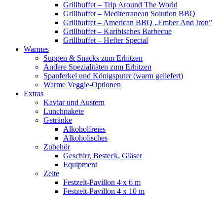
Grillbuffet – Trip Around The World
Grillbuffet – Mediterranean Solution BBQ
Grillbuffet – American BBQ „Ember And Iron”
Grillbuffet – Karibisches Barbecue
Grillbuffet – Hefter Special
Warmes
Suppen & Snacks zum Erhitzen
Andere Spezialitäten zum Erhitzen
Spanferkel und Königsputer (warm geliefert)
Warme Veggie-Optionen
Extras
Kaviar und Austern
Lunchpakete
Getränke
Alkoholfreies
Alkoholisches
Zubehör
Geschirr, Besteck, Gläser
Equipment
Zelte
Festzelt-Pavillon 4 x 6 m
Festzelt-Pavillon 4 x 10 m