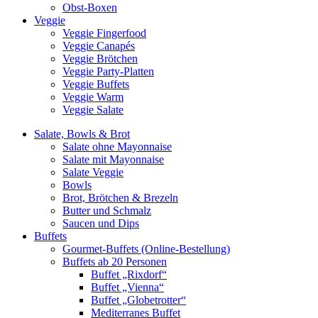
Obst-Boxen
Veggie
Veggie Fingerfood
Veggie Canapés
Veggie Brötchen
Veggie Party-Platten
Veggie Buffets
Veggie Warm
Veggie Salate
Salate, Bowls & Brot
Salate ohne Mayonnaise
Salate mit Mayonnaise
Salate Veggie
Bowls
Brot, Brötchen & Brezeln
Butter und Schmalz
Saucen und Dips
Buffets
Gourmet-Buffets (Online-Bestellung)
Buffets ab 20 Personen
Buffet „Rixdorf“
Buffet „Vienna“
Buffet „Globetrotter“
Mediterranes Buffet