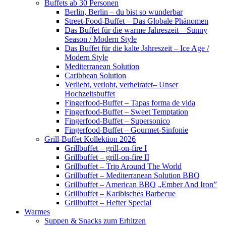
Buffets ab 30 Personen
Berlin, Berlin – du bist so wunderbar
Street-Food-Buffet – Das Globale Phänomen
Das Buffet für die warme Jahreszeit – Sunny
Season / Modern Style
Das Buffet für die kalte Jahreszeit – Ice Age /
Modern Style
Mediterranean Solution
Caribbean Solution
Verliebt, verlobt, verheiratet– Unser
Hochzeitsbuffet
Fingerfood-Buffet – Tapas forma de vida
Fingerfood-Buffet – Sweet Temptation
Fingerfood-Buffet – Supersonico
Fingerfood-Buffet – Gourmet-Sinfonie
Grill-Buffet Kollektion 2026
Grillbuffet – grill-on-fire I
Grillbuffet – grill-on-fire II
Grillbuffet – Trip Around The World
Grillbuffet – Mediterranean Solution BBQ
Grillbuffet – American BBQ „Ember And Iron”
Grillbuffet – Karibisches Barbecue
Grillbuffet – Hefter Special
Warmes
Suppen & Snacks zum Erhitzen