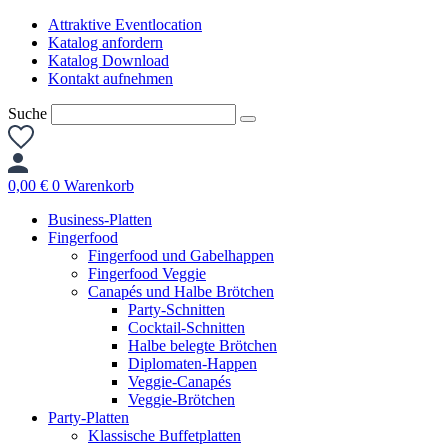
Zum
Attraktive Eventlocation
Inhalt
Katalog anfordern
springen
Katalog Download
Kontakt aufnehmen
Suche
0,00
€
0
Warenkorb
Business-Platten
Fingerfood
Fingerfood und Gabelhappen
Fingerfood Veggie
Canapés und Halbe Brötchen
Party-Schnitten
Cocktail-Schnitten
Halbe belegte Brötchen
Diplomaten-Happen
Veggie-Canapés
Veggie-Brötchen
Party-Platten
Klassische Buffetplatten