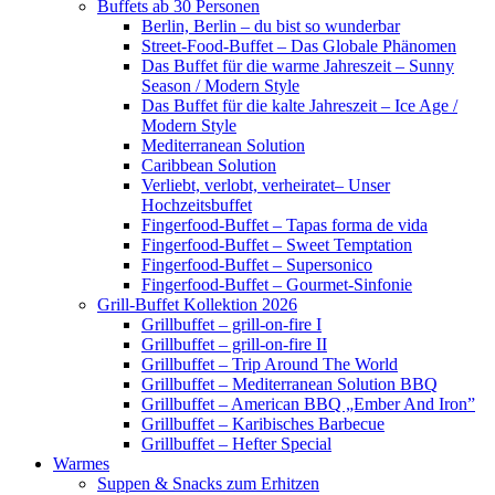
Buffets ab 30 Personen
Berlin, Berlin – du bist so wunderbar
Street-Food-Buffet – Das Globale Phänomen
Das Buffet für die warme Jahreszeit – Sunny
Season / Modern Style
Das Buffet für die kalte Jahreszeit – Ice Age /
Modern Style
Mediterranean Solution
Caribbean Solution
Verliebt, verlobt, verheiratet– Unser
Hochzeitsbuffet
Fingerfood-Buffet – Tapas forma de vida
Fingerfood-Buffet – Sweet Temptation
Fingerfood-Buffet – Supersonico
Fingerfood-Buffet – Gourmet-Sinfonie
Grill-Buffet Kollektion 2026
Grillbuffet – grill-on-fire I
Grillbuffet – grill-on-fire II
Grillbuffet – Trip Around The World
Grillbuffet – Mediterranean Solution BBQ
Grillbuffet – American BBQ „Ember And Iron”
Grillbuffet – Karibisches Barbecue
Grillbuffet – Hefter Special
Warmes
Suppen & Snacks zum Erhitzen