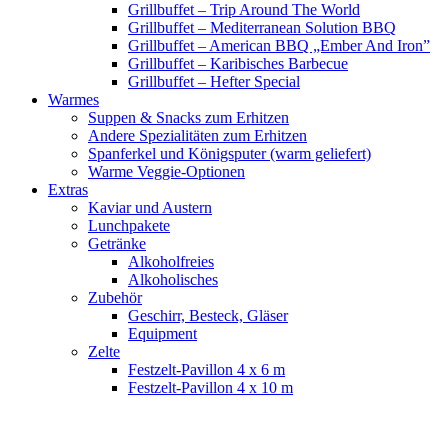
Grillbuffet – Trip Around The World
Grillbuffet – Mediterranean Solution BBQ
Grillbuffet – American BBQ „Ember And Iron”
Grillbuffet – Karibisches Barbecue
Grillbuffet – Hefter Special
Warmes
Suppen & Snacks zum Erhitzen
Andere Spezialitäten zum Erhitzen
Spanferkel und Königsputer (warm geliefert)
Warme Veggie-Optionen
Extras
Kaviar und Austern
Lunchpakete
Getränke
Alkoholfreies
Alkoholisches
Zubehör
Geschirr, Besteck, Gläser
Equipment
Zelte
Festzelt-Pavillon 4 x 6 m
Festzelt-Pavillon 4 x 10 m