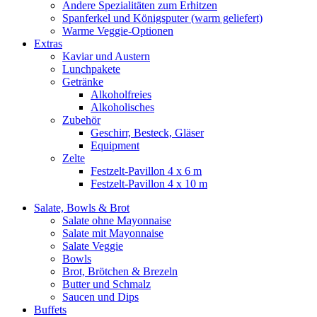
Andere Spezialitäten zum Erhitzen
Spanferkel und Königsputer (warm geliefert)
Warme Veggie-Optionen
Extras
Kaviar und Austern
Lunchpakete
Getränke
Alkoholfreies
Alkoholisches
Zubehör
Geschirr, Besteck, Gläser
Equipment
Zelte
Festzelt-Pavillon 4 x 6 m
Festzelt-Pavillon 4 x 10 m
Salate, Bowls & Brot
Salate ohne Mayonnaise
Salate mit Mayonnaise
Salate Veggie
Bowls
Brot, Brötchen & Brezeln
Butter und Schmalz
Saucen und Dips
Buffets