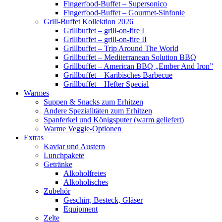
Fingerfood-Buffet – Supersonico
Fingerfood-Buffet – Gourmet-Sinfonie
Grill-Buffet Kollektion 2026
Grillbuffet – grill-on-fire I
Grillbuffet – grill-on-fire II
Grillbuffet – Trip Around The World
Grillbuffet – Mediterranean Solution BBQ
Grillbuffet – American BBQ „Ember And Iron”
Grillbuffet – Karibisches Barbecue
Grillbuffet – Hefter Special
Warmes
Suppen & Snacks zum Erhitzen
Andere Spezialitäten zum Erhitzen
Spanferkel und Königsputer (warm geliefert)
Warme Veggie-Optionen
Extras
Kaviar und Austern
Lunchpakete
Getränke
Alkoholfreies
Alkoholisches
Zubehör
Geschirr, Besteck, Gläser
Equipment
Zelte