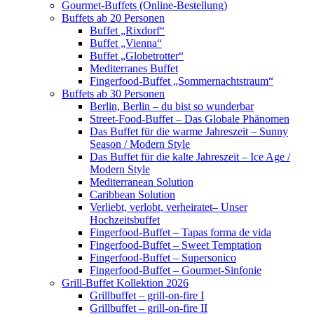
Gourmet-Buffets (Online-Bestellung)
Buffets ab 20 Personen
Buffet „Rixdorf“
Buffet „Vienna“
Buffet „Globetrotter“
Mediterranes Buffet
Fingerfood-Buffet „Sommernachtstraum“
Buffets ab 30 Personen
Berlin, Berlin – du bist so wunderbar
Street-Food-Buffet – Das Globale Phänomen
Das Buffet für die warme Jahreszeit – Sunny
Season / Modern Style
Das Buffet für die kalte Jahreszeit – Ice Age /
Modern Style
Mediterranean Solution
Caribbean Solution
Verliebt, verlobt, verheiratet– Unser
Hochzeitsbuffet
Fingerfood-Buffet – Tapas forma de vida
Fingerfood-Buffet – Sweet Temptation
Fingerfood-Buffet – Supersonico
Fingerfood-Buffet – Gourmet-Sinfonie
Grill-Buffet Kollektion 2026
Grillbuffet – grill-on-fire I
Grillbuffet – grill-on-fire II