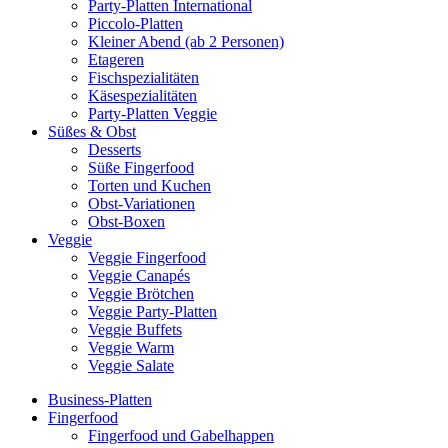
Party-Platten International
Piccolo-Platten
Kleiner Abend (ab 2 Personen)
Etageren
Fischspezialitäten
Käsespezialitäten
Party-Platten Veggie
Süßes & Obst
Desserts
Süße Fingerfood
Torten und Kuchen
Obst-Variationen
Obst-Boxen
Veggie
Veggie Fingerfood
Veggie Canapés
Veggie Brötchen
Veggie Party-Platten
Veggie Buffets
Veggie Warm
Veggie Salate
Business-Platten
Fingerfood
Fingerfood und Gabelhappen