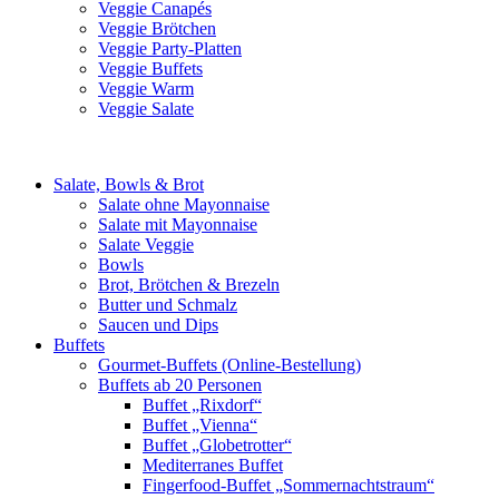
Veggie Canapés
Veggie Brötchen
Veggie Party-Platten
Veggie Buffets
Veggie Warm
Veggie Salate
Salate, Bowls & Brot
Salate ohne Mayonnaise
Salate mit Mayonnaise
Salate Veggie
Bowls
Brot, Brötchen & Brezeln
Butter und Schmalz
Saucen und Dips
Buffets
Gourmet-Buffets (Online-Bestellung)
Buffets ab 20 Personen
Buffet „Rixdorf“
Buffet „Vienna“
Buffet „Globetrotter“
Mediterranes Buffet
Fingerfood-Buffet „Sommernachtstraum“