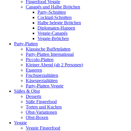
Fingerfood Veggie
Canapés und Halbe Brötchen
Party-Schnitten
Cocktail-Schnitten
Halbe belegte Brötchen
Diplomaten-Happen
Veggie-Canapés
Veggie-Brötchen
Party-Platten
Klassische Buffetplatten
Party-Platten International
Piccolo-Platten
Kleiner Abend (ab 2 Personen)
Etageren
Fischspezialitäten
Käsespezialitäten
Party-Platten Veggie
Süßes & Obst
Desserts
Süße Fingerfood
Torten und Kuchen
Obst-Variationen
Obst-Boxen
Veggie
Veggie Fingerfood