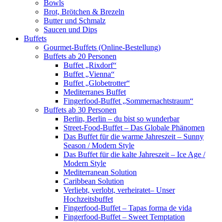
Bowls
Brot, Brötchen & Brezeln
Butter und Schmalz
Saucen und Dips
Buffets
Gourmet-Buffets (Online-Bestellung)
Buffets ab 20 Personen
Buffet „Rixdorf“
Buffet „Vienna“
Buffet „Globetrotter“
Mediterranes Buffet
Fingerfood-Buffet „Sommernachtstraum“
Buffets ab 30 Personen
Berlin, Berlin – du bist so wunderbar
Street-Food-Buffet – Das Globale Phänomen
Das Buffet für die warme Jahreszeit – Sunny
Season / Modern Style
Das Buffet für die kalte Jahreszeit – Ice Age /
Modern Style
Mediterranean Solution
Caribbean Solution
Verliebt, verlobt, verheiratet– Unser
Hochzeitsbuffet
Fingerfood-Buffet – Tapas forma de vida
Fingerfood-Buffet – Sweet Temptation