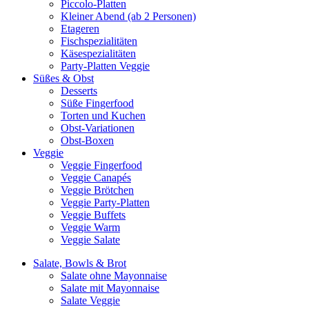
Piccolo-Platten
Kleiner Abend (ab 2 Personen)
Etageren
Fischspezialitäten
Käsespezialitäten
Party-Platten Veggie
Süßes & Obst
Desserts
Süße Fingerfood
Torten und Kuchen
Obst-Variationen
Obst-Boxen
Veggie
Veggie Fingerfood
Veggie Canapés
Veggie Brötchen
Veggie Party-Platten
Veggie Buffets
Veggie Warm
Veggie Salate
Salate, Bowls & Brot
Salate ohne Mayonnaise
Salate mit Mayonnaise
Salate Veggie