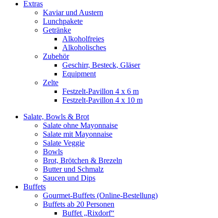
Extras
Kaviar und Austern
Lunchpakete
Getränke
Alkoholfreies
Alkoholisches
Zubehör
Geschirr, Besteck, Gläser
Equipment
Zelte
Festzelt-Pavillon 4 x 6 m
Festzelt-Pavillon 4 x 10 m
Salate, Bowls & Brot
Salate ohne Mayonnaise
Salate mit Mayonnaise
Salate Veggie
Bowls
Brot, Brötchen & Brezeln
Butter und Schmalz
Saucen und Dips
Buffets
Gourmet-Buffets (Online-Bestellung)
Buffets ab 20 Personen
Buffet „Rixdorf“