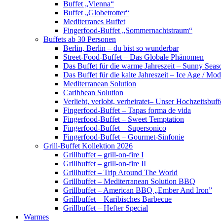
Buffet „Vienna“
Buffet „Globetrotter“
Mediterranes Buffet
Fingerfood-Buffet „Sommernachtstraum“
Buffets ab 30 Personen
Berlin, Berlin – du bist so wunderbar
Street-Food-Buffet – Das Globale Phänomen
Das Buffet für die warme Jahreszeit – Sunny Seas
Das Buffet für die kalte Jahreszeit – Ice Age / Mod
Mediterranean Solution
Caribbean Solution
Verliebt, verlobt, verheiratet– Unser Hochzeitsbuff
Fingerfood-Buffet – Tapas forma de vida
Fingerfood-Buffet – Sweet Temptation
Fingerfood-Buffet – Supersonico
Fingerfood-Buffet – Gourmet-Sinfonie
Grill-Buffet Kollektion 2026
Grillbuffet – grill-on-fire I
Grillbuffet – grill-on-fire II
Grillbuffet – Trip Around The World
Grillbuffet – Mediterranean Solution BBQ
Grillbuffet – American BBQ „Ember And Iron”
Grillbuffet – Karibisches Barbecue
Grillbuffet – Hefter Special
Warmes