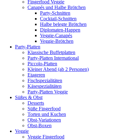
Fingerfood Veggie
Canapés und Halbe Brötchen
Party-Schnitten
Cocktail-Schnitten
Halbe belegte Brötchen
Diplomaten-Happen
Veggie-Canapés
Veggie-Brötchen
Party-Platten
Klassische Buffetplatten
Party-Platten International
Piccolo-Platten
Kleiner Abend (ab 2 Personen)
Etageren
Fischspezialitäten
Käsespezialitäten
Party-Platten Veggie
Süßes & Obst
Desserts
Süße Fingerfood
Torten und Kuchen
Obst-Variationen
Obst-Boxen
Veggie
Veggie Fingerfood