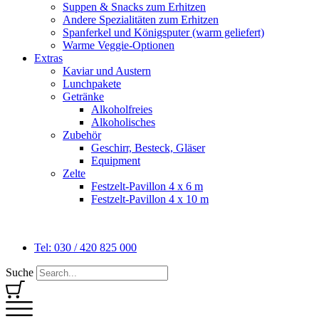
Suppen & Snacks zum Erhitzen
Andere Spezialitäten zum Erhitzen
Spanferkel und Königsputer (warm geliefert)
Warme Veggie-Optionen
Extras
Kaviar und Austern
Lunchpakete
Getränke
Alkoholfreies
Alkoholisches
Zubehör
Geschirr, Besteck, Gläser
Equipment
Zelte
Festzelt-Pavillon 4 x 6 m
Festzelt-Pavillon 4 x 10 m
Tel: 030 / 420 825 000
Suche