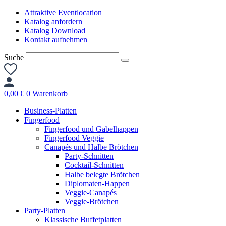
Zum
Attraktive Eventlocation
Inhalt
Katalog anfordern
springen
Katalog Download
Kontakt aufnehmen
Suche
0,00
€
0
Warenkorb
Business-Platten
Fingerfood
Fingerfood und Gabelhappen
Fingerfood Veggie
Canapés und Halbe Brötchen
Party-Schnitten
Cocktail-Schnitten
Halbe belegte Brötchen
Diplomaten-Happen
Veggie-Canapés
Veggie-Brötchen
Party-Platten
Klassische Buffetplatten