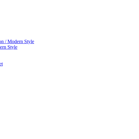
on / Modern Style
ern Style
et