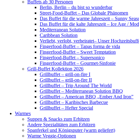
Buffets ab 30 Personen
Berlin, Berlin – du bist so wunderbar
Street-Food-Buffet – Das Globale Phänomen
Das Buffet für die warme Jahreszeit – Sunny Seas
Das Buffet für die kalte Jahreszeit – Ice Age / Mod
Mediterranean Solution
Caribbean Solution
Verliebt, verlobt, verheiratet– Unser Hochzeitsbuff
Fingerfood-Buffet – Tapas forma de vida
Fingerfood-Buffet – Sweet Temptation
Fingerfood-Buffet – Supersonico
Fingerfood-Buffet – Gourmet-Sinfonie
Grill-Buffet Kollektion 2026
Grillbuffet – grill-on-fire I
Grillbuffet – grill-on-fire II
Grillbuffet – Trip Around The World
Grillbuffet – Mediterranean Solution BBQ
Grillbuffet – American BBQ „Ember And Iron”
Grillbuffet – Karibisches Barbecue
Grillbuffet – Hefter Special
Warmes
Suppen & Snacks zum Erhitzen
Andere Spezialitäten zum Erhitzen
Spanferkel und Königsputer (warm geliefert)
Warme Veggie-Optionen