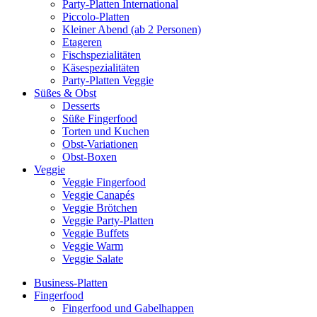
Party-Platten International
Piccolo-Platten
Kleiner Abend (ab 2 Personen)
Etageren
Fischspezialitäten
Käsespezialitäten
Party-Platten Veggie
Süßes & Obst
Desserts
Süße Fingerfood
Torten und Kuchen
Obst-Variationen
Obst-Boxen
Veggie
Veggie Fingerfood
Veggie Canapés
Veggie Brötchen
Veggie Party-Platten
Veggie Buffets
Veggie Warm
Veggie Salate
Business-Platten
Fingerfood
Fingerfood und Gabelhappen