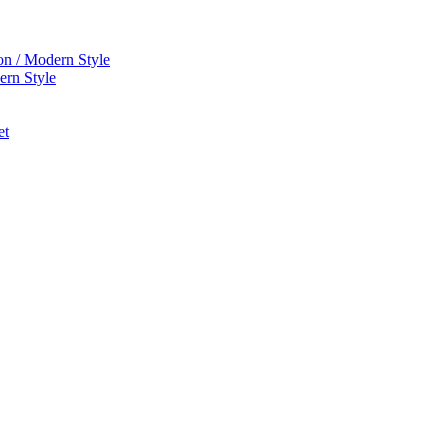
on / Modern Style
ern Style
et