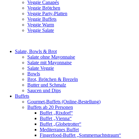
Veggie Canapés
Veggie Brötchen
Veggie Party-Platten
Veggie Buffets
Veggie Warm
Veggie Salate
Salate, Bowls & Brot
Salate ohne Mayonnaise
Salate mit Mayonnaise
Salate Veggie
Bowls
Brot, Brötchen & Brezeln
Butter und Schmalz
Saucen und Dips
Buffets
Gourmet-Buffets (Online-Bestellung)
Buffets ab 20 Personen
Buffet „Rixdorf“
Buffet „Vienna“
Buffet „Globetrotter“
Mediterranes Buffet
Fingerfood-Buffet „Sommernachtstraum“